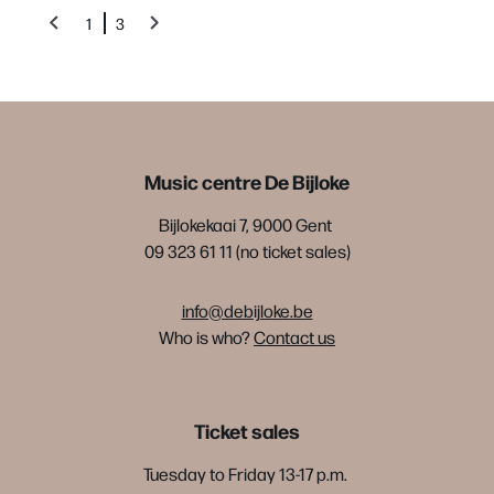
1
3
Music centre De Bijloke
Bijlokekaai 7, 9000 Gent
09 323 61 11 (no ticket sales)
info@debijloke.be
Who is who?
Contact us
Ticket sales
Tuesday to Friday 13-17 p.m.