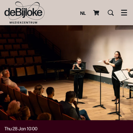
NL
Men
Thu 28 Jan
10:00