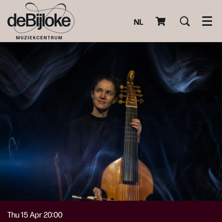
NL
Men
Thu 15 Apr
20:00