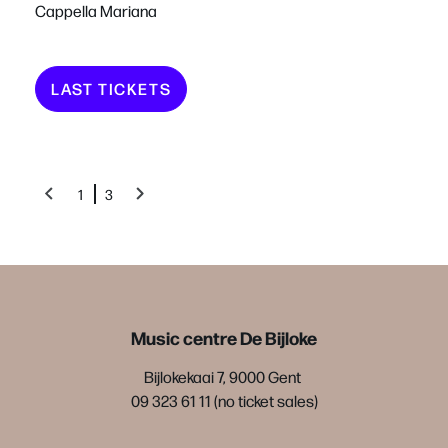
Cappella Mariana
LAST TICKETS
1
3
Music centre De Bijloke
Bijlokekaai 7, 9000 Gent
09 323 61 11 (no ticket sales)