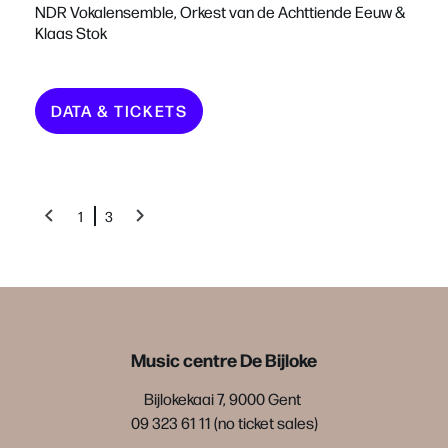
NDR Vokalensemble, Orkest van de Achttiende Eeuw &
Klaas Stok
DATA & TICKETS
1
3
Music centre De Bijloke
Bijlokekaai 7, 9000 Gent
09 323 61 11 (no ticket sales)