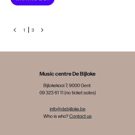
1
3
Music centre De Bijloke
Bijlokekaai 7, 9000 Gent
09 323 61 11 (no ticket sales)
info@debijloke.be
Who is who?
Contact us