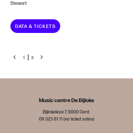
Stewart
DATA & TICKETS
1
3
Music centre De Bijloke
Bijlokekaai 7, 9000 Gent
09 323 61 11 (no ticket sales)