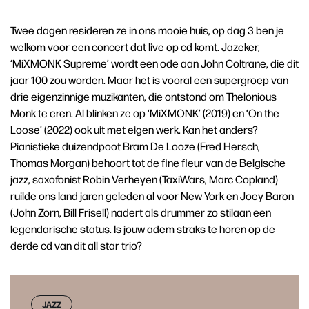
Twee dagen resideren ze in ons mooie huis, op dag 3 ben je
welkom voor een concert dat live op cd komt. Jazeker,
‘MiXMONK Supreme’ wordt een ode aan John Coltrane, die dit
jaar 100 zou worden. Maar het is vooral een supergroep van
drie eigenzinnige muzikanten, die ontstond om Thelonious
Monk te eren. Al blinken ze op ‘MiXMONK’ (2019) en ‘On the
Loose’ (2022) ook uit met eigen werk. Kan het anders?
Pianistieke duizendpoot Bram De Looze (Fred Hersch,
Thomas Morgan) behoort tot de fine fleur van de Belgische
jazz, saxofonist Robin Verheyen (TaxiWars, Marc Copland)
ruilde ons land jaren geleden al voor New York en Joey Baron
(John Zorn, Bill Frisell) nadert als drummer zo stilaan een
legendarische status. Is jouw adem straks te horen op de
derde cd van dit all star trio?
JAZZ