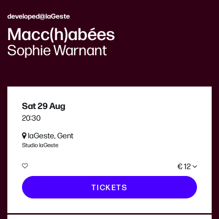
developed@laGeste
Macc(h)abées
Sophie Warnant
Sat 29 Aug
20:30
laGeste, Gent
Studio laGeste
€ 12
TICKETS