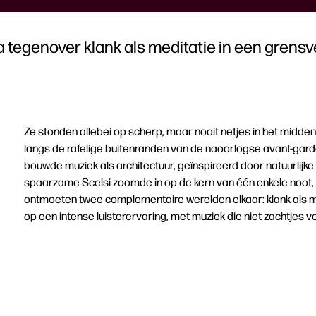
a tegenover klank als meditatie in een grens
Ze stonden allebei op scherp, maar nooit netjes in het midden
langs de rafelige buitenranden van de naoorlogse avant-gard
bouwde muziek als architectuur, geïnspireerd door natuurlijk
spaarzame Scelsi zoomde in op de kern van één enkele noot, als
ontmoeten twee complementaire werelden elkaar: klank als ma
op een intense luisterervaring, met muziek die niet zachtjes