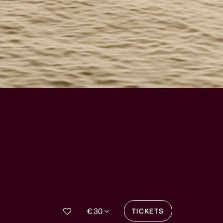
€ 30
TICKETS