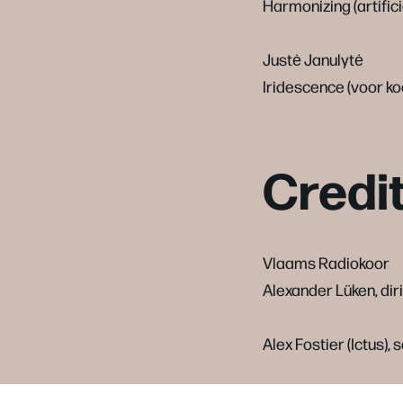
Harmonizing (artifici
Justė Janulytė
Iridescence (voor ko
Credi
Vlaams Radiokoor
Alexander Lüken, dir
Alex Fostier (Ictus),