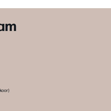
ram
koor)