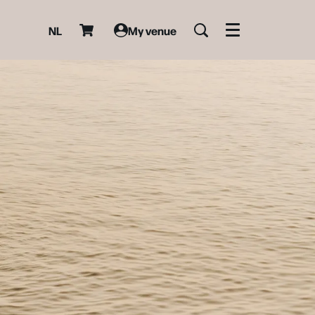
NL
My venue
Menu