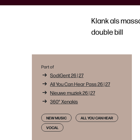
Klank als mass
double bill
Part of
SodiGent 26 | 27
All You Can Hear Pass 26 | 27
Nieuwe muziek 26 | 27
360° Xenakis
NEW MUSIC
ALL YOU CAN HEAR
VOCAL