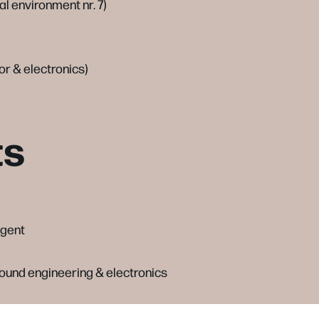
al environment nr. 7)
or & electronics)
ts
igent
 sound engineering & electronics