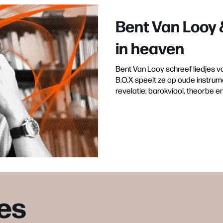
Bent Van Looy 
in heaven
Bent Van Looy schreef liedjes v
B.O.X speelt ze op oude instrumen
revelatie: barokviool, theorbe e
es