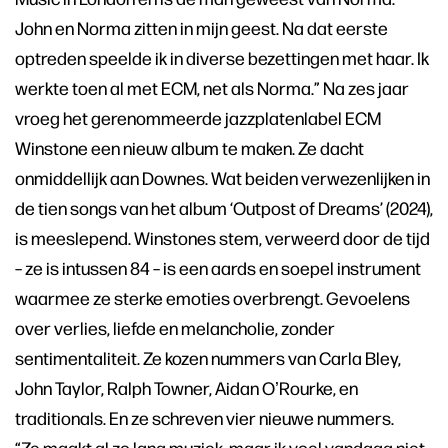
John en Norma zitten in mijn geest. Na dat eerste
optreden speelde ik in diverse bezettingen met haar. Ik
werkte toen al met ECM, net als Norma.” Na zes jaar
vroeg het gerenommeerde jazzplatenlabel ECM
Winstone een nieuw album te maken. Ze dacht
onmiddellijk aan Downes. Wat beiden verwezenlijken in
de tien songs van het album ‘Outpost of Dreams’ (2024),
is meeslepend. Winstones stem, verweerd door de tijd
– ze is intussen 84 – is een aards en soepel instrument
waarmee ze sterke emoties overbrengt. Gevoelens
over verlies, liefde en melancholie, zonder
sentimentaliteit. Ze kozen nummers van Carla Bley,
John Taylor, Ralph Towner, Aidan OʼRourke, en
traditionals. En ze schreven vier nieuwe nummers.
“Ze maakt al zo lang muziek, maar ik voel vandaag niet