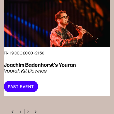
FRI 19 DEC
20:00 - 21:50
T
Joachim Badenhorst’s Youran
N
Vooraf: Kit Downes
O
PAST EVENT
1
2