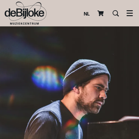
NL
Men