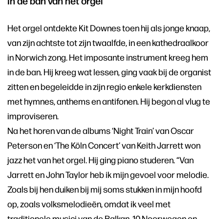
In de ban van het orgel
Het orgel ontdekte Kit Downes toen hij als jonge knaap,
van zijn achtste tot zijn twaalfde, in een kathedraalkoor
in Norwich zong. Het imposante instrument kreeg hem
in de ban. Hij kreeg wat lessen, ging vaak bij de organist
zitten en begeleidde in zijn regio enkele kerkdiensten
met hymnes, anthems en antifonen. Hij begon al vlug te
improviseren.
Na het horen van de albums ‘Night Train’ van Oscar
Peterson en ‘The Köln Concert’ van Keith Jarrett won
jazz het van het orgel. Hij ging piano studeren. “Van
Jarrett en John Taylor heb ik mijn gevoel voor melodie.
Zoals bij hen duiken bij mij soms stukken in mijn hoofd
op, zoals volksmelodieën, omdat ik veel met
traditionele musici van de Balkan, 10 Noorwegen en