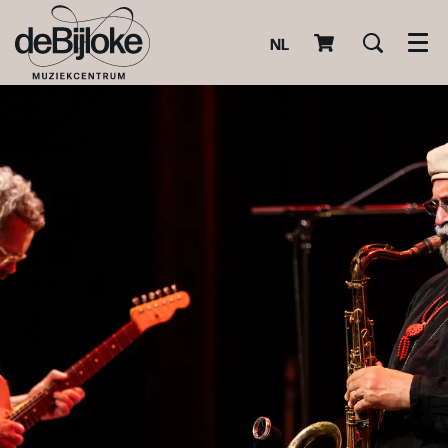
NL
Men