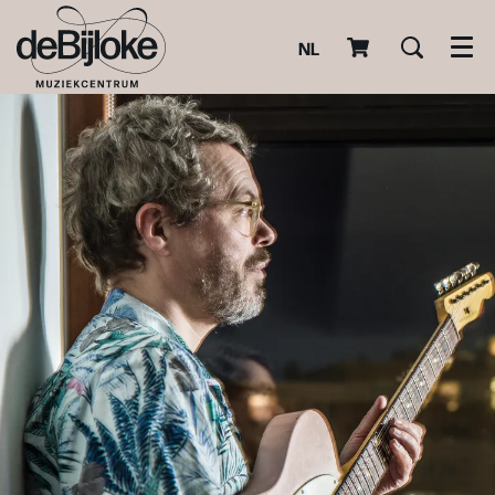
NL
Men