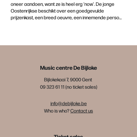
oneer aandoen, want ze is heel erg ‘now’. De jonge
Oostenrijkse beschikt over een goedgevulde
prijzenkast, een breed oeuvre, een innemende perso…
Music centre De Bijloke
Bijlokekaai 7, 9000 Gent
09 323 61 11 (no ticket sales)
info@debijloke.be
Who is who?
Contact us
Ticket sales