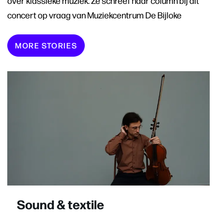
over klassieke muziek. Ze schreef haar column bij dit
concert op vraag van Muziekcentrum De Bijloke
MORE STORIES
Sound & textile