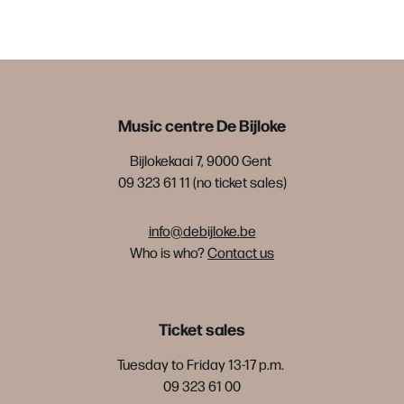
Music centre De Bijloke
Bijlokekaai 7, 9000 Gent
09 323 61 11 (no ticket sales)
info@debijloke.be
Who is who?
Contact us
Ticket sales
Tuesday to Friday 13-17 p.m.
09 323 61 00