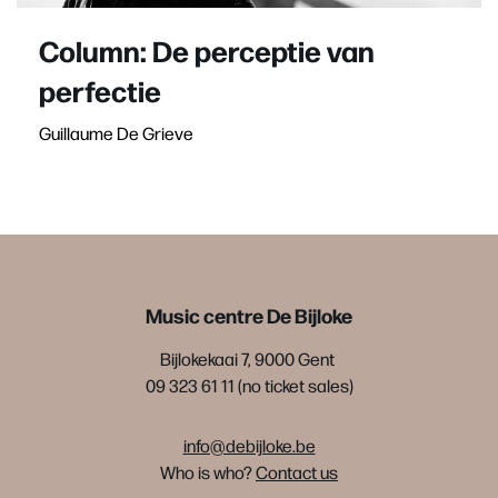
Column: De perceptie van
perfectie
Guillaume De Grieve
Music centre De Bijloke
Bijlokekaai 7, 9000 Gent
09 323 61 11 (no ticket sales)
info@debijloke.be
Who is who?
Contact us