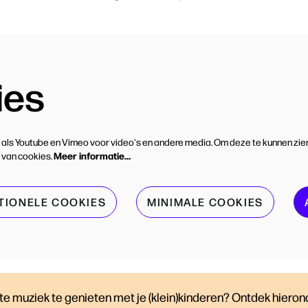
ies
 als Youtube en Vimeo voor video's en andere media. Om deze te kunnen zie
Meer informatie…
 van cookies.
TIONELE COOKIES
MINIMALE COOKIES
e muziek te genieten met je (klein)kinderen? Ontdek hierond