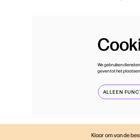
Cook
We gebruiken diensten
geven tot het plaatsen
ALLEEN FUNC
Klaar om van de best