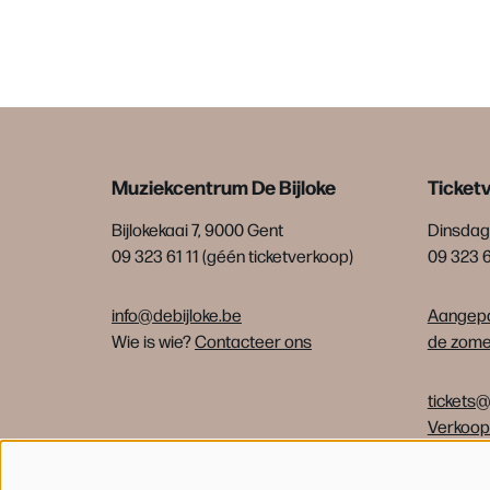
Muziekcentrum De Bijloke
Ticket
Bijlokekaai 7, 9000 Gent
Dinsdag 
09 323 61 11 (géén ticketverkoop)
09 323 
info@debijloke.be
Aangepa
Wie is wie?
Contacteer ons
de zomer
tickets@
Verkoo