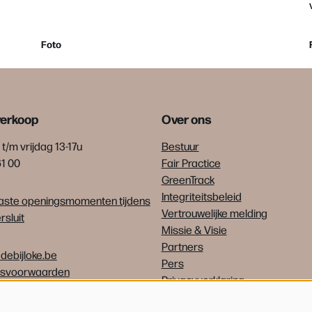
Foto
verkoop
Over ons
t/m vrijdag 13-17u
Bestuur
61 00
Fair Practice
GreenTrack
Integriteitsbeleid
ste openingsmomenten tijdens
Vertrouwelijke melding
sluit
Missie & Visie
Partners
debijloke.be
Pers
psvoorwaarden
Privacyverklaring
Vrijwilligers