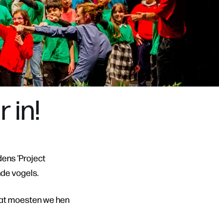
 in!
dens 'Project
nde vogels.
dat moesten we hen