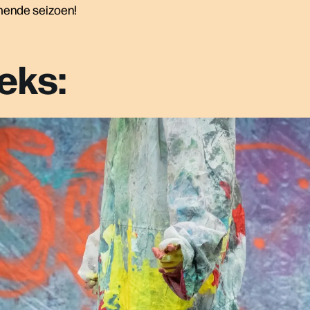
mende seizoen!
eks: