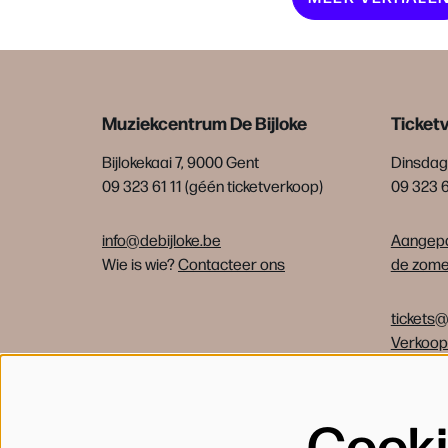
Muziekcentrum De Bijloke
Ticket
Bijlokekaai 7, 9000 Gent
Dinsdag 
09 323 61 11 (géén ticketverkoop)
09 323 
info@debijloke.be
Aangepa
Wie is wie?
Contacteer ons
de zomer
tickets@
Verkoo
Cook