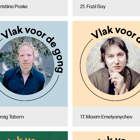
ristiina Poska
21. Fazıl Say
Craig Taborn
17. Maxim Emelyanychev