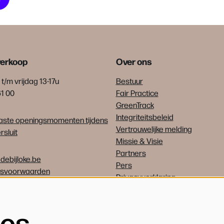
verkoop
Over ons
t/m vrijdag 13-17u
Bestuur
61 00
Fair Practice
GreenTrack
Integriteitsbeleid
ste openingsmomenten tijdens
Vertrouwelijke melding
sluit
Missie & Visie
Partners
debijloke.be
Pers
psvoorwaarden
Privacyverklaring
Vrijwilligers
Vacatures
ies