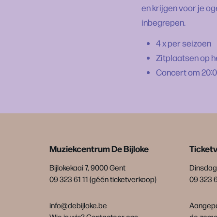
en krijgen voor je o
inbegrepen.
4 x per seizoen
Zitplaatsen op 
Concert om 20:
Muziekcentrum De Bijloke
Ticket
Bijlokekaai 7, 9000 Gent
Dinsdag 
09 323 61 11 (géén ticketverkoop)
09 323 
info@debijloke.be
Aangepa
Wie is wie?
Contacteer ons
de zomer