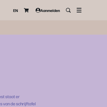
EN
Aanmelden
Menu
est staat er
 van de schrijftafel