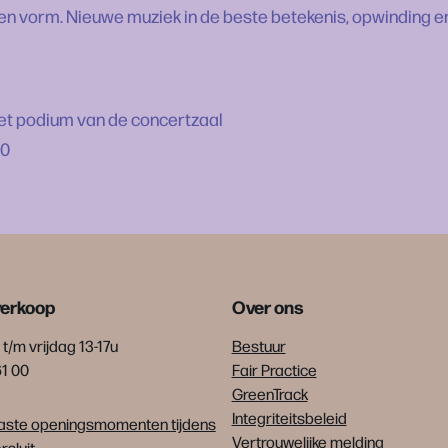
gen vorm. Nieuwe muziek in de beste betekenis, opwinding e
het podium van de concertzaal
00
verkoop
Over ons
t/m vrijdag 13-17u
Bestuur
61 00
Fair Practice
GreenTrack
Integriteitsbeleid
ste openingsmomenten tijdens
Vertrouwelijke melding
sluit