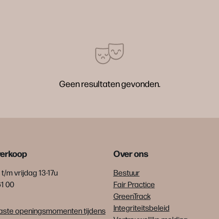
Geen resultaten gevonden.
verkoop
Over ons
t/m vrijdag 13-17u
Bestuur
61 00
Fair Practice
GreenTrack
Integriteitsbeleid
ste openingsmomenten tijdens