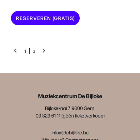
RESERVEREN (GRATIS)
1
3
Muziekcentrum De Bijloke
Bijlokekaai 7, 9000 Gent
09 323 61 11 (géén ticketverkoop)
info@debijloke.be
Wie is wie?
Contacteer ons