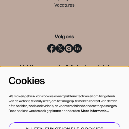
Vacatures
Volg ons
Meld je aan voor de digitale nieuwsbrief
Cookies
INSCHRIJVEN
We maken gebruik van cookies en vergelijkbare technieken om het gebruik
van de website te analyseren, om het mogelijk te maken content van derden
af te beelden, zoals ook video’s, en voor verschillende andere toepassingen.
Deze cookies worden ook geplaatst door derden.
Meer informatie…
ALLEEN FUNCTIONELE COOKIES