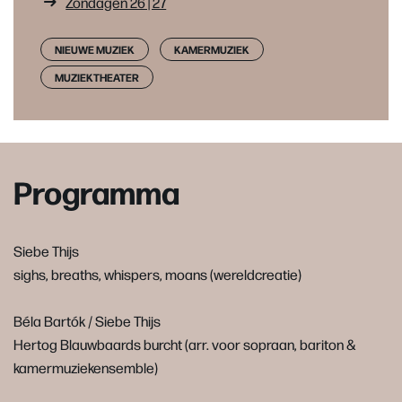
Zondagen 26 | 27
NIEUWE MUZIEK
KAMERMUZIEK
MUZIEKTHEATER
Programma
Siebe Thijs
sighs, breaths, whispers, moans (wereldcreatie)
Béla Bartók / Siebe Thijs
Hertog Blauwbaards burcht (arr. voor sopraan, bariton &
kamermuziekensemble)