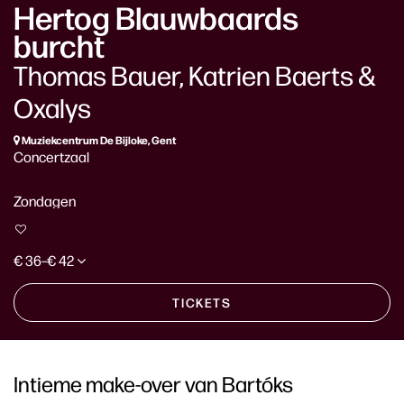
Hertog Blauwbaards
burcht
Thomas Bauer, Katrien Baerts &
Oxalys
Muziekcentrum De Bijloke, Gent
Concertzaal
Zondagen
€ 36–€ 42
TICKETS
Intieme make-over van Bartóks