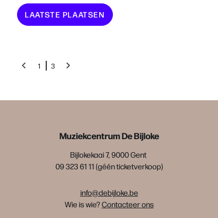
LAATSTE PLAATSEN
1
3
Muziekcentrum De Bijloke
Bijlokekaai 7, 9000 Gent
09 323 61 11 (géén ticketverkoop)
info@debijloke.be
Wie is wie?
Contacteer ons