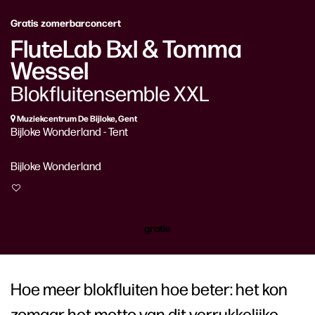
Gratis zomerbarconcert
FluteLab Bxl & Tomma
Wessel
Blokfluitensemble XXL
Muziekcentrum De Bijloke, Gent
Bijloke Wonderland - Tent
Bijloke Wonderland
gratis
Hoe meer blokfluiten hoe beter: het kon
zomaar het motto van dit verrukkelijke