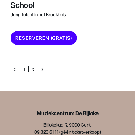
School
Jong talent in het Kraakhuis
RESERVEREN (GRATIS)
1
3
Muziekcentrum De Bijloke
Bijlokekaai 7, 9000 Gent
09 323 61 11 (géén ticketverkoop)