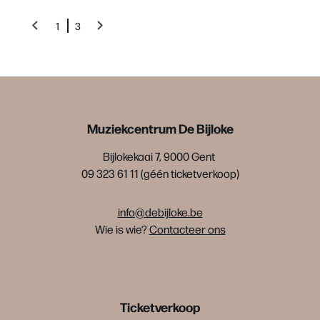
1
3
Muziekcentrum De Bijloke
Bijlokekaai 7, 9000 Gent
09 323 61 11 (géén ticketverkoop)
info@debijloke.be
Wie is wie?
Contacteer ons
Ticketverkoop