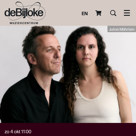
EN
Men
Julian Mährlein
zo 4 okt
11:00