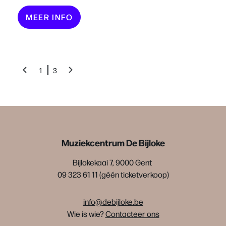
MEER INFO
1
3
Muziekcentrum De Bijloke
Bijlokekaai 7, 9000 Gent
09 323 61 11 (géén ticketverkoop)
info@debijloke.be
Wie is wie?
Contacteer ons