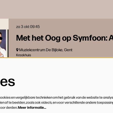
za 3 okt
09:45
Met het Oog op Symfoon: A
Muziekcentrum De Bijloke, Gent
Kraakhuis
Te Gast
ies
zo 29 nov
17:00
okies en vergelijkbare technieken om het gebruik van de website te analys
Mozart alla Mambo
n af te beelden, zoals ook video’s, en voor verschillende andere toepassi
Meer informatie…
door derden.
Cordae Lysis o.l.v. Ann Pareyn