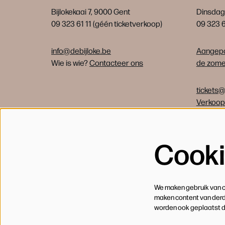
Bijlokekaai 7, 9000 Gent
Dinsdag 
09 323 61 11 (géén ticketverkoop)
09 323 
info@debijloke.be
Aangepa
Wie is wie?
Contacteer ons
de zomer
tickets@
Verkoo
Cook
We maken gebruik van co
maken content van derde
worden ook geplaatst 