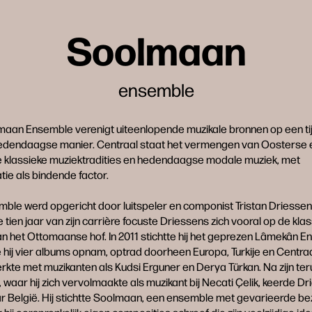
Soolmaan
ensemble
maan Ensemble verenigt uiteenlopende muzikale bronnen op een ti
 hedendaagse manier. Centraal staat het vermengen van Oosterse 
 klassieke muziektradities en hedendaagse modale muziek, met
tie als bindende factor.
ble werd opgericht door luitspeler en componist Tristan Driessens
 tien jaar van zijn carrière focuste Driessens zich vooral op de kla
n het Ottomaanse hof. In 2011 stichtte hij het geprezen Lâmekân E
ij vier albums opnam, optrad doorheen Europa, Turkije en Centraa
te met muzikanten als Kudsi Erguner en Derya Türkan. Na zijn ter
, waar hij zich vervolmaakte als muzikant bij Necati Çelik, keerde D
r België. Hij stichtte Soolmaan, een ensemble met gevarieerde be