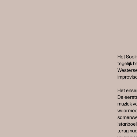
Het Sool
tegelijk
Westerse
improvisa
Het ensem
De eerste
muziek va
waarmee h
samenwerk
Istanboel
terug naa