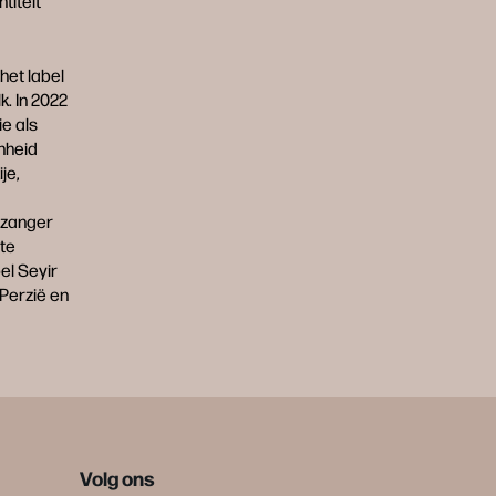
titeit
het label
. In 2022
ie als
nheid
je,
n zanger
ste
el Seyir
 Perzië en
Volg ons