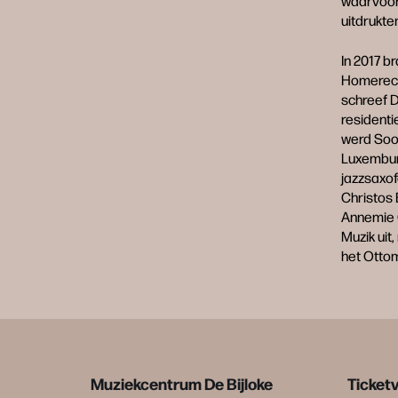
waarvoor 
uitdrukte
In 2017 b
Homereco
schreef D
residenti
werd Sool
Luxemburg
jazzsaxof
Christos 
Annemie O
Muzik uit
het Ottom
Muziekcentrum De Bijloke
Ticket