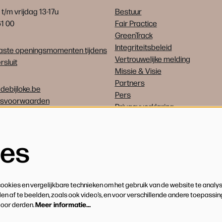
t/m vrijdag 13-17u
Bestuur
61 00
Fair Practice
GreenTrack
Integriteitsbeleid
ste openingsmomenten tijdens
Vertrouwelijke melding
sluit
Missie & Visie
Partners
debijloke.be
Pers
psvoorwaarden
Privacyverklaring
Vrijwilligers
Vacatures
ies
okies en vergelijkbare technieken om het gebruik van de website te analys
n af te beelden, zoals ook video’s, en voor verschillende andere toepassi
Meer informatie…
door derden.