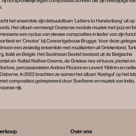
hij oorspronkelijk eigen composities schreef die zijn veelzijdige iden
n.
racht het ensemble zijn debuutalbum ‘Letters to Handenberg’ uit op 
rds. Het album vermengt Oosterse modale muziek met jazz en folk
riessens een cyclus van nieuwe composities in kader van zijn funct
eartiest en ‘Creator’ bij Concertgebouw Brugge. Voor deze gelege
maan een zesledig ensemble met muzikanten uit Griekenland, Turki
, Italië en België. Het Soolmaan Sextet bestaat uit de Belgische
onist en -fluitist Nathan Daems, de Griekse ney-virtuoos, pianist e
Barbas, percussionisten Andrea Piccioni en Levent Yildirim en celli
sborne. In 2023 brachten ze samen het album ‘Kashgul’ op het lab
, met composities geïnspireerd door Soefisme en muziek van India,
aanse rijk.
verkoop
Over ons