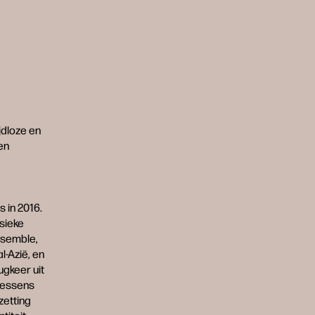
jdloze en
en
 in 2016.
ssieke
nsemble,
l-Azië, en
ugkeer uit
riessens
zetting