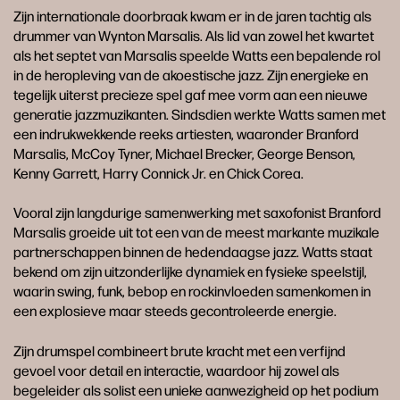
Zijn internationale doorbraak kwam er in de jaren tachtig als
drummer van Wynton Marsalis. Als lid van zowel het kwartet
als het septet van Marsalis speelde Watts een bepalende rol
in de heropleving van de akoestische jazz. Zijn energieke en
tegelijk uiterst precieze spel gaf mee vorm aan een nieuwe
generatie jazzmuzikanten. Sindsdien werkte Watts samen met
een indrukwekkende reeks artiesten, waaronder Branford
Marsalis, McCoy Tyner, Michael Brecker, George Benson,
Kenny Garrett, Harry Connick Jr. en Chick Corea.
Vooral zijn langdurige samenwerking met saxofonist Branford
Marsalis groeide uit tot een van de meest markante muzikale
partnerschappen binnen de hedendaagse jazz. Watts staat
bekend om zijn uitzonderlijke dynamiek en fysieke speelstijl,
waarin swing, funk, bebop en rockinvloeden samenkomen in
een explosieve maar steeds gecontroleerde energie.
Zijn drumspel combineert brute kracht met een verfijnd
gevoel voor detail en interactie, waardoor hij zowel als
begeleider als solist een unieke aanwezigheid op het podium