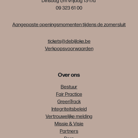
Dinsdag t/m vrijdag 13-17u
09 323 61 00
Aangepaste openingsmomenten tijdens de zomersluit
tickets@debijloke.be
Verkoopsvoorwaarden
Over ons
Bestuur
Fair Practice
GreenTrack
Integriteitsbeleid
Vertrouwelijke melding
Missie & Visie
Partners