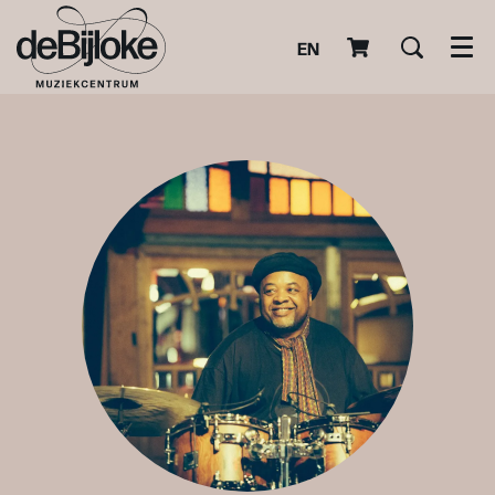
EN
Men