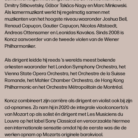
Dmitry Sitkovetsky, Gábor Takács-Nagy en Marc Minkowski.
Als kamermuzikant werkt hij regelmatig samen met
muzikanten van het hoogste niveau waaronder Joshua Bell,
Renaud Capuçon, Gautier Capuçon, Nicolas Altstaedt,
Andreas Ottensamer en Leonidas Kavakos. Sinds 2008 is
Koncz aanvoerder van de tweede violen van de Wiener
Philharmoniker.
Als dirigent leidde hij reeds ’s werelds meest bekende
orkesten waaronder het London Symphony Orchestra, het
Vienna State Opera Orchestra, het Orchestre de la Suisse
Romande, het Mahler Chamber Orchestra, de Hong Kong
Philharmonic en het Orchestre Métropolitain de Montréal.
Koncz combineert zijn carrière als dirigent en violist ook bij zijn
cd-opnames. Zo nam hij in 2020 de integrale vioolconcerto’s
van Mozart op als solist én dirigent met Les Musiciens du
Louvre op het label Sony Classical en veroorzaakte hiermee
een internationale sensatie omdat hij de eerste was die de
werken opnam op Mozarts originele barokviool.