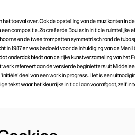
an het toeval over. Ook de opstelling van de muzikanten in 
n een compositie. Zo creëerde Boulez in Initiale ruimtelijke
hoorns en de twee trompetten symmetrisch rond de tubaspe
cht in 1987 en was bedoeld voor de inhuldiging van de Menil 
at onderdak biedt aan de rijke kunstverzameling van het 
het werk refereert aan de versierde beginletters uit Middel
 ‘initiële’ deel van een work in progress. Het is een uitnodigi
e tekst waar het kleurrijke initiaal aan voorafgaat, zelf in 
Cookies