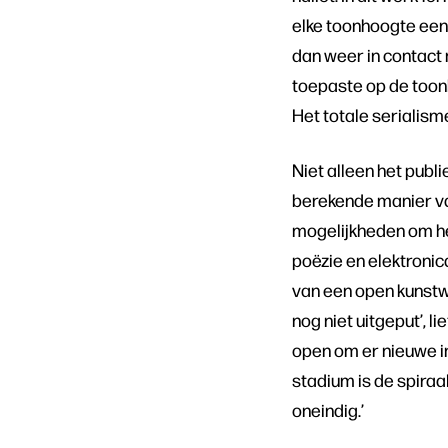
elke toonhoogte een 
dan weer in contact
toepaste op de toonh
Het totale serialis
Niet alleen het publ
berekende manier va
mogelijkheden om het
poëzie en elektronic
van een open kunstwe
nog niet uitgeput’, l
open om er nieuwe inz
stadium is de spiraal 
oneindig.’