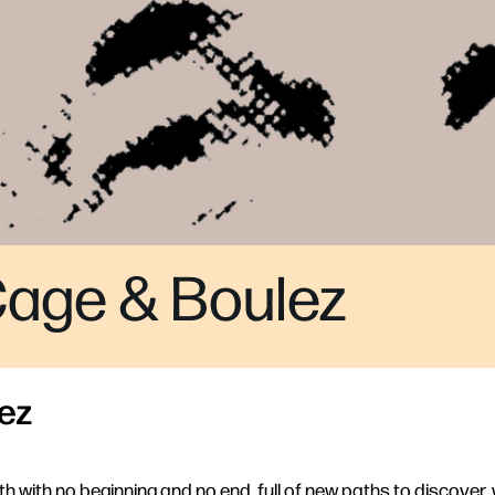
Cage & Boulez
lez
nth with no beginning and no end, full of new paths to discover