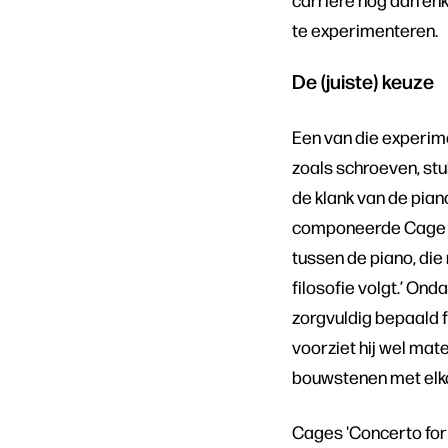
te experimenteren.
De (juiste) keuze
Een van die experime
zoals schroeven, stu
de klank van de pian
componeerde Cage ee
tussen de piano, die 
filosofie volgt.’ Ond
zorgvuldig bepaald 
voorziet hij wel mate
bouwstenen met elk
Cages 'Concerto for