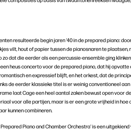
nten resulteerde begin jaren ‘40 in de prepared piano: door
kjes vilt, hout of papier tussen de pianosnaren te plaatse
o zo dat die eerder als een percussie-ensemble ging klinken.
n heus concerto voor de prepared piano, dat hij opvatte 
romantisch en expressief blijft, en het orkest, dat de princ
anks de eerder klassieke titel is er weinig conventioneel aan
frame laat Cage een heel aantal zaken bewust open voor de
riaal voor alle partijen, maar is er een grote vrijheid in ho
aar kunnen combineren.
 Prepared Piano and Chamber Orchestra' is een uitgekiend