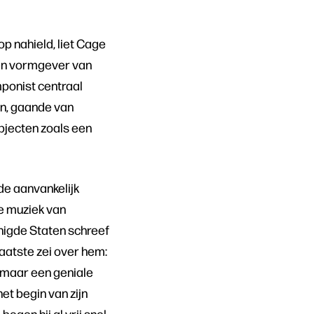
p nahield, liet Cage
 een vormgever van
mponist centraal
jn, gaande van
bjecten zoals een
de aanvankelijk
de muziek van
enigde Staten schreef
laatste zei over hem:
, maar een geniale
et begin van zijn
gon hij al vrij snel