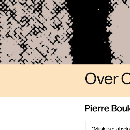
Over 
Pierre Bou
"Music is a labyri