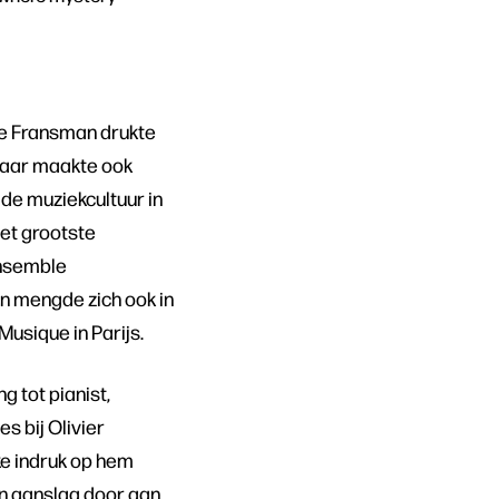
De Fransman drukte
maar maakte ook
 de muziekcultuur in
het grootste
Ensemble
n mengde zich ook in
Musique in Parijs.
g tot pianist,
s bij Olivier
ke indruk op hem
en aanslag door aan