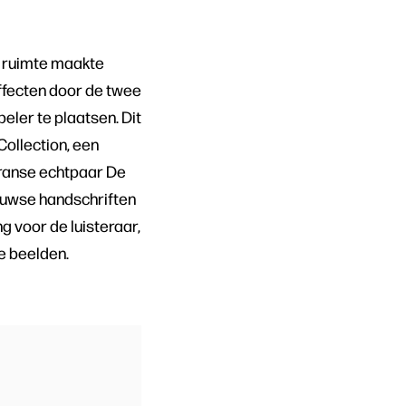
de ruimte maakte
 effecten door de twee
ler te plaatsen. Dit
Collection, een
Franse echtpaar De
eeuwse handschriften
ng voor de luisteraar,
te beelden.