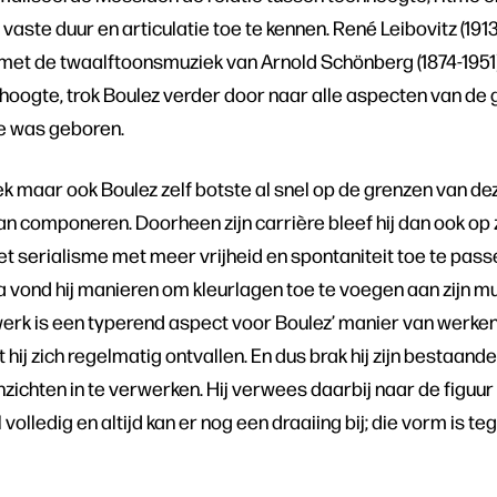
vaste duur en articulatie toe te kennen. René Leibovitz (1913
 met de twaalftoonsmuziek van Arnold Schönberg (1874-1951
oogte, trok Boulez verder door naar alle aspecten van de 
me was geboren.
iek maar ook Boulez zelf botste al snel op de grenzen van d
n componeren. Doorheen zijn carrière bleef hij dan ook op
 serialisme met meer vrijheid en spontaniteit toe te pass
a vond hij manieren om kleurlagen toe te voegen aan zijn mu
rk is een typerend aspect voor Boulez’ manier van werken.
iet hij zich regelmatig ontvallen. En dus brak hij zijn bestaa
ichten in te verwerken. Hij verwees daarbij naar de figuur va
volledig en altijd kan er nog een draaiing bij; die vorm is teg