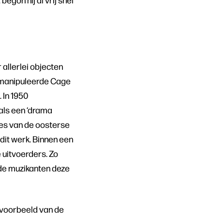
 allerlei objecten
n, manipuleerde Cage
 In 1950
als een ‘drama
ipes van de oosterse
 dit werk. Binnen een
 uitvoerders. Zo
e de muzikanten deze
 voorbeeld van de