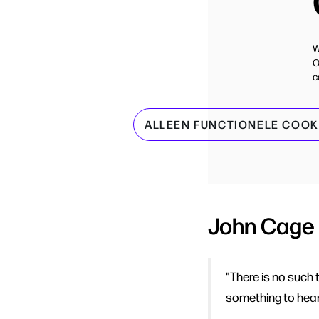
W
O
c
ALLEEN FUNCTIONELE COOK
John Cage
"There is no such
something to hear