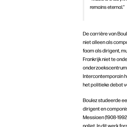
remains eternal."
De carrière van Bou
niet alleen als com
faam als dirigent, m
Frankrijk niet te on
onderzoekscentrum v
Intercontemporain h
het politieke debat v
Boulez studeerde eers
dirigent en componist
Messiaen (1908-1992)
naliet. In dit werk 