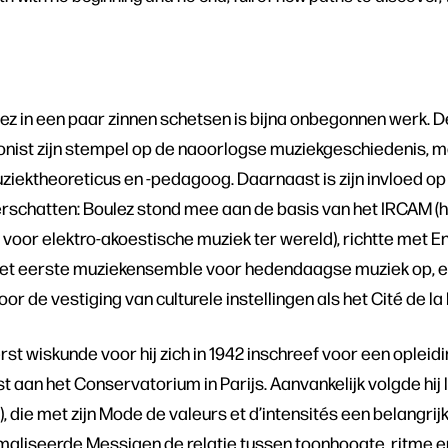
lez in een paar zinnen schetsen is bijna onbegonnen werk. 
ponist zijn stempel op de naoorlogse muziekgeschiedenis, 
uziektheoreticus en -pedagoog. Daarnaast is zijn invloed op
derschatten: Boulez stond mee aan de basis van het IRCAM (
oor elektro-akoestische muziek ter wereld), richtte met 
et eerste muziekensemble voor hedendaagse muziek op, e
oor de vestiging van culturele instellingen als het Cité de la 
t wiskunde voor hij zich in 1942 inschreef voor een opleidin
 aan het Conservatorium in Parijs. Aanvankelijk volgde hij le
, die met zijn Mode de valeurs et d’intensités een belangrij
formaliseerde Messiaen de relatie tussen toonhoogte, ritme 