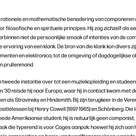
en rationele en mathematische benadering van componeren o
or filosofische en spirituele principes. Hij zag zichzelf als
rbinnen niet de persoonlijke smaak of intenties van de co
 ervaring van een klank. De bron van die klank kon divers zi
umenten en elektronica, tot de omgeving of dagdagelijkse o
en prullenmand.
 tweede instantie over tot een muziekopleiding en studeer
en ‘30 reisde hij naar Europa, waar hij in contact kwam met 
 als Stravinsky en Hindemith. Bij zijn terugkeer in de Ver
ositielessen bij Henry Cowell (1897-1965) en Schönberg. Die 
goede Amerikaanse student; hij is natuurlijk geen componist
raak die typerend is voor Cages aanpak: hoewel hij zich aan h
ele composities op basis van twaalftonenreeksen waagde, be