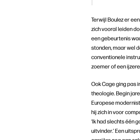
Terwijl Boulez er e
zich vooral leiden do
een gebeurtenis waa
stonden, maar wel de
conventionele instr
zoemer of een ijzer
Ook Cage ging pas in
theologie. Begin jar
Europese modernisten
hij zich in voor comp
‘Ik had slechts één 
uitvinder.’ Een uitsp
carrière nog aan enk