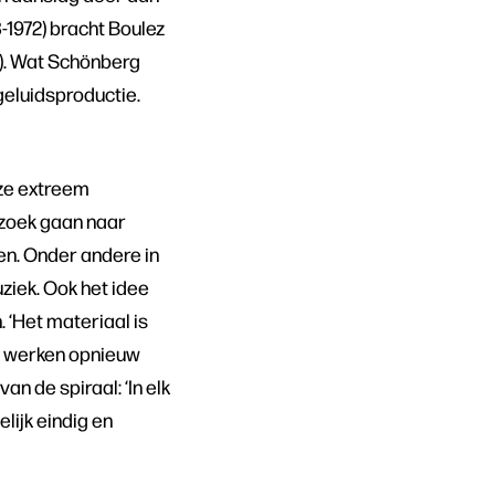
-1972) bracht Boulez
). Wat Schönberg
geluidsproductie.
eze extreem
 zoek gaan naar
en. Onder andere in
ziek. Ook het idee
 ‘Het materiaal is
nde werken opnieuw
n de spiraal: ‘In elk
elijk eindig en