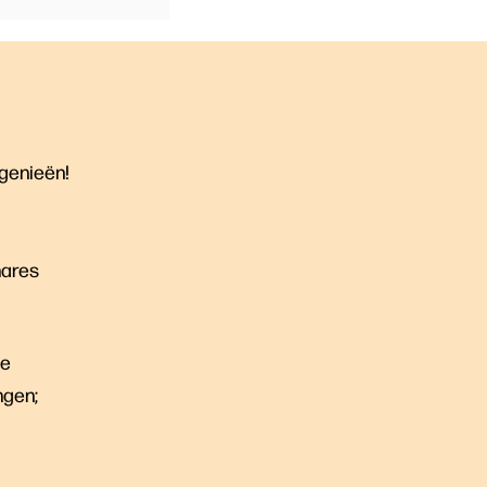
 genieën!
nares
de
ngen;