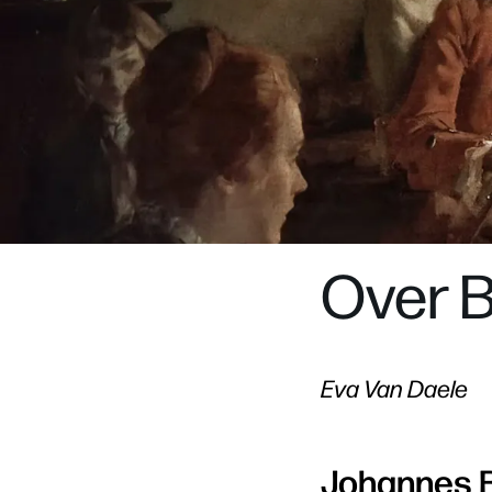
Over 
Eva Van Daele
Johannes 