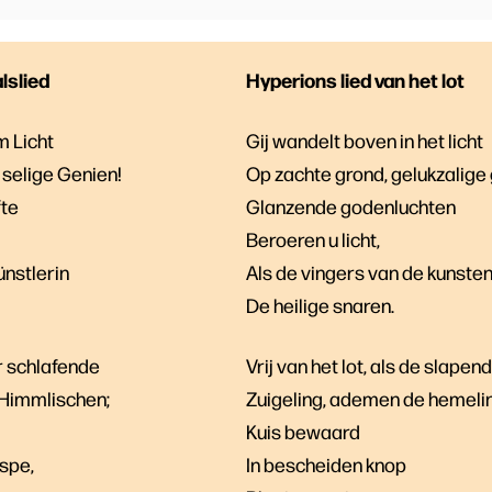
lslied
Hyperions lied van het lot
m Licht
Gij wandelt boven in het licht
selige Genien!
Op zachte grond, gelukzalige
fte
Glanzende godenluchten
Beroeren u licht,
ünstlerin
Als de vingers van de kunste
De heilige snaren.
r schlafende
Vrij van het lot, als de slapen
 Himmlischen;
Zuigeling, ademen de hemeli
Kuis bewaard
spe,
In bescheiden knop