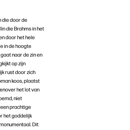
 die door de
in die Brahms in het
en door het hele
ie in de hoogte
gaat naar de zin en
ijkt op zijn
k rust door zich
roman koos, plaatst
enover het lot van
oemd, niet
 een prachtige
 het goddelijk
n monumentaal. Dit