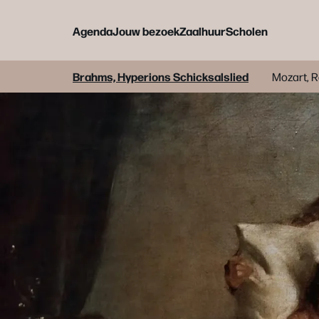
Agenda
Jouw bezoek
Zaalhuur
Scholen
Brahms, Hyperions Schicksalslied
Mozart, 