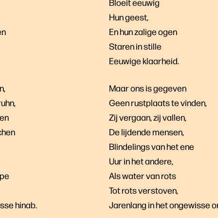
Bloeit eeuwig
Hun geest,
en
En hun zalige ogen
Staren in stille
Eeuwige klaarheid.
n,
Maar ons is gegeven
ruhn,
Geen rustplaats te vinden,
len
Zij vergaan, zij vallen,
chen
De lijdende mensen,
Blindelings van het ene
Uur in het andere,
ppe
Als water van rots
Tot rots verstoven,
sse hinab.
Jarenlang in het ongewisse 