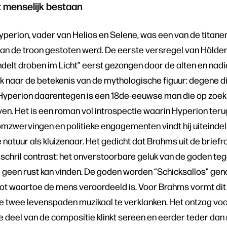
t menselijk bestaan
perion, vader van Helios en Selene, was een van de titanen
n de troon gestoten werd. De eerste versregel van Hölderl
andelt droben im Licht” eerst gezongen door de alten en nadi
ok naar de betekenis van de mythologische figuur: degene d
 Hyperion daarentegen is een 18de-eeuwse man die op zoek 
ven. Het is een roman vol introspectie waarin Hyperion terugk
zwervingen en politieke engagementen vindt hij uiteindelij
e natuur als kluizenaar. Het gedicht dat Brahms uit de brief
schril contrast: het onverstoorbare geluk van de goden teg
e geen rust kan vinden. De goden worden “Schicksallos” gen
lot waartoe de mens veroordeeld is. Voor Brahms vormt dit
 twee levenspaden muzikaal te verklanken. Het ontzag voor
e deel van de compositie klinkt sereen en eerder teder da