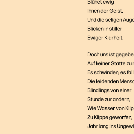
Blühet ewig
Ihnen der Geist,
Und die seligen Aug
Blicken in stiller
Ewiger Klarheit.
Doch uns ist gegebe
Auf keiner Stätte zu 
Es schwinden, es fal
Die leidenden Mens
Blindlings von einer
Stunde zur andern,
Wie Wasser von Kli
Zu Klippe geworfen,
Jahr lang ins Ungewi