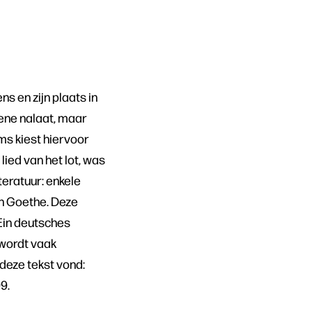
s en zijn plaats in
dene nalaat, maar
ms kiest hiervoor
lied van het lot, was
teratuur: enkele
on Goethe. Deze
 Ein deutsches
 wordt vaak
deze tekst vond:
9.