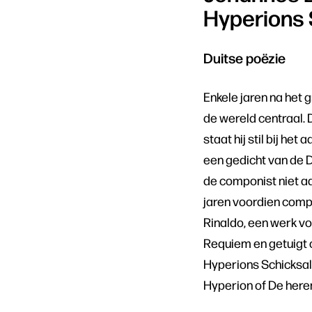
Hyperions 
Duitse poëzie
Enkele jaren na het 
de wereld centraal. 
staat hij stil bij h
een gedicht van de Du
de componist niet aan
jaren voordien comp
Rinaldo, een werk vo
Requiem en getuigt o
Hyperions Schicksal
Hyperion of De herem