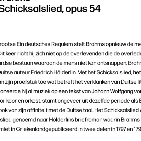
Schicksalslied, opus 54
grootse Ein deutsches Requiem stelt Brahms opnieuw de men
Dit keer richt hij zich niet op de overlevenden die de overle
et aardse bestaan waaraan de mens niet kan ontsnappen. Brah
itse auteur Friedrich Hölderlin. Met het Schicksalslied, het 
 zijn proefstuk toe wat betreft het verklanken van Duitse li
oneerde hij al muziek op een tekst van Johann Wolfgang v
or koor en orkest, stamt ongeveer uit dezelfde periode als
ok van zijn affiniteit met de Duitse taal. Het Schicksalslied
slied genoemd naar Hölderlins briefroman waarin Brahms 
iet in Griekenlandgepubliceerd in twee delen in 1797 en 179