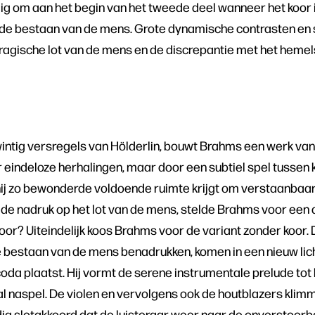
dig om aan het begin van het tweede deel wanneer het koor 
rde bestaan van de mens. Grote dynamische contrasten en sn
 tragische lot van de mens en de discrepantie met het hem
intig versregels van Hölderlin, bouwt Brahms een werk van 
or eindeloze herhalingen, maar door een subtiel spel tussen 
hij zo bewonderde voldoende ruimte krijgt om verstaanbaar 
 de nadruk op het lot van de mens, stelde Brahms voor een
oor? Uiteindelijk koos Brahms voor de variant zonder koor. 
e bestaan van de mens benadrukken, komen in een nieuw lic
oda plaatst. Hij vormt de serene instrumentale prelude tot
al naspel. De violen en vervolgens ook de houtblazers kli
ig slotakkoord dat de luisteraar weer naar de onverstoorb