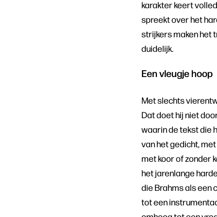
karakter keert volle
spreekt over het ha
strijkers maken het
duidelijk.
Een vleugje hoop
Met slechts vierentw
Dat doet hij niet do
waarin de tekst die 
van het gedicht, met
met koor of zonder k
het jarenlange hard
die Brahms als een c
tot een instrumenta
omhoog tot een vred