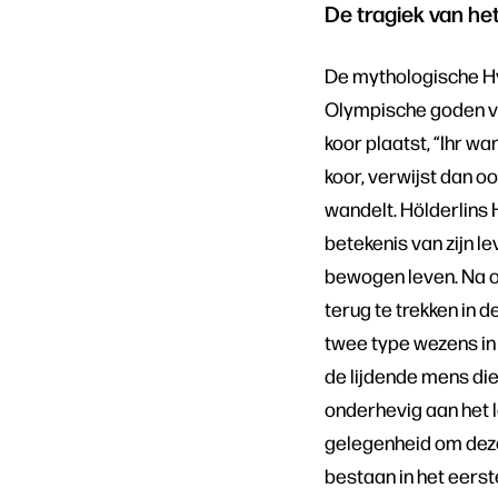
De tragiek van he
De mythologische Hy
Olympische goden va
koor plaatst, “Ihr w
koor, verwijst dan o
wandelt. Hölderlins
betekenis van zijn le
bewogen leven. Na om
terug te trekken in d
twee type wezens in 
de lijdende mens di
onderhevig aan het 
gelegenheid om deze
bestaan in het eerst