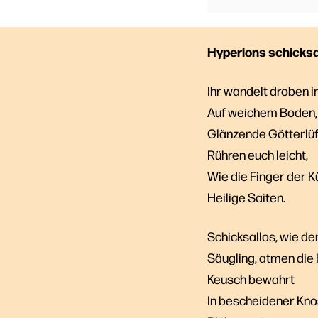
Hyperions schicksa
Ihr wandelt droben i
Auf weichem Boden, 
Glänzende Götterlü
Rühren euch leicht,
Wie die Finger der K
Heilige Saiten.
Schicksallos, wie de
Säugling, atmen die
Keusch bewahrt
In bescheidener Kno