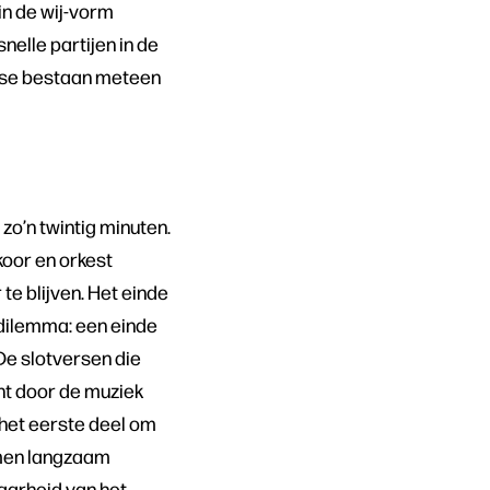
in de wij-vorm
elle partijen in de
else bestaan meteen
zo’n twintig minuten.
koor en orkest
te blijven. Het einde
 dilemma: een einde
De slotversen die
ht door de muziek
 het eerste deel om
mmen langzaam
aarheid van het