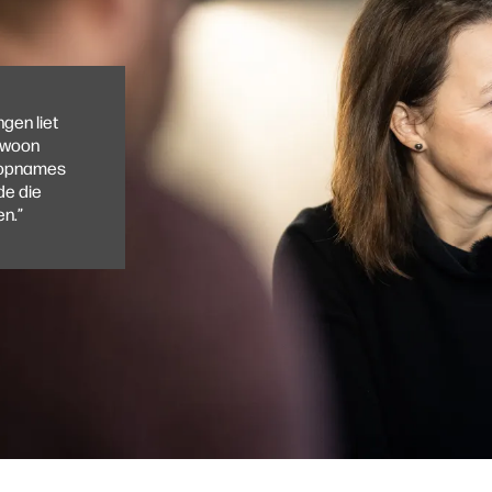
gen liet
ewoon
e opnames
de die
en.”