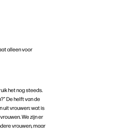
aat alleen voor
uik het nog steeds.
en?” De helft van de
 uit vrouwen: wat is
vrouwen. We zijn er
andere vrouwen, maar