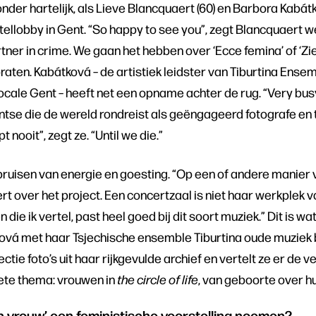
nder hartelijk, als Lieve Blancquaert (60) en Barbora Kabátk
tellobby in Gent. “So happy to see you”, zegt Blancquaert
tner in crime. We gaan het hebben over ‘Ecce femina’ of ‘Zi
raten. Kabátková – de artistiek leidster van Tiburtina Ense
Vocale Gent – heeft net een opname achter de rug. “Very busy
ntse die de wereld rondreist als geëngageerd fotografe en
t nooit”, zegt ze. “Until we die.”
ruisen van energie en goesting. “Op een of andere manier voe
rt over het project. Een concertzaal is niet haar werkplek 
 die ik vertel, past heel goed bij dit soort muziek.” Dit is wa
ková met haar Tsjechische ensemble Tiburtina oude muziek 
tie foto’s uit haar rijkgevulde archief en vertelt ze er de 
iete thema: vrouwen in
the circle of life
, van geboorte over hu
 vrouw’ een feministische voorstelling noemen?