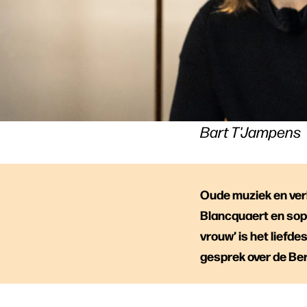
Bart T'Jampens
Oude muziek en verh
Blancquaert en sopr
vrouw’ is het liefde
gesprek over de Ber