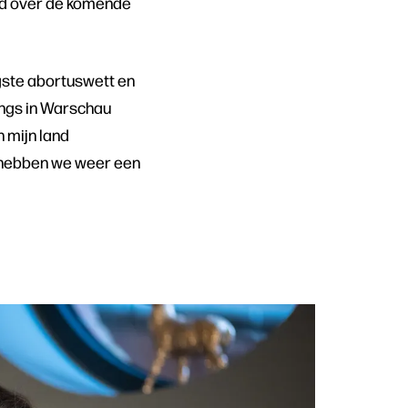
orgd over de komende
ngste abortuswett en
langs in Warschau
n mijn land
u hebben we weer een