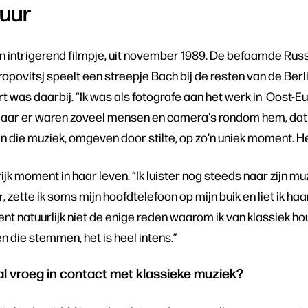
Muur
n intrigerend filmpje, uit november 1989. De befaamde Ru
ropovitsj speelt een streepje Bach bij de resten van de Berli
t was daarbij. “Ik was als fotografe aan het werk in Oost-Eu
 maar er waren zoveel mensen en camera's rondom hem, dat i
an die muziek, omgeven door stilte, op zo'n uniek moment. H
jk moment in haar leven. “Ik luister nog steeds naar zijn mu
 zette ik soms mijn hoofdtelefoon op mijn buik en liet ik ha
nt natuurlijk niet de enige reden waarom ik van klassiek hou
en die stemmen, het is heel intens.”
al vroeg in contact met klassieke muziek?