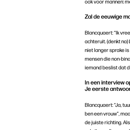
ook voor mannen: met
Zal de eeuwige m
Blancquaert: “Ik vre
achteruit. (denkt na)
niet langer sprake is 
mensen die non-bina
iemand beslist dat d
In een interview o
Je eerste antwoor
Blancquaert: “Ja, tu
ben een vrouw”, maar:
de juiste richting. A