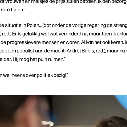
 dat vrouwen en meisjes de prijs zullen betalen. Ik ben bez
 rare tijden.”
de situatie in Polen… (dat onder de vorige regering de stre
 red.) Er is gelukkig wel wat veranderd nu, maar toen ik on
 de progressievere mensen er waren. Al kan het ook keren. I
ook een populist aan de macht (Andrej Babis, red.), maar n
ider. Hij mag het puin ruimen.”
jn we ineens over politiek bezig!”