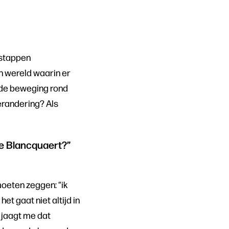
 stappen
een wereld waarin er
aar de beweging rond
erandering? Als
eve Blancquaert?”
moeten zeggen: “ik
et gaat niet altijd in
n jaagt me dat