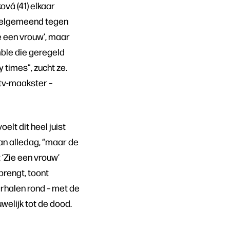
ová (41) elkaar
 welgemeend tegen
e een vrouw’, maar
mble die geregeld
 times”, zucht ze.
 tv-maakster –
lt dit heel juist
van alledag, “maar de
t ‘Zie een vrouw’
brengt, toont
verhalen rond – met de
welijk tot de dood.