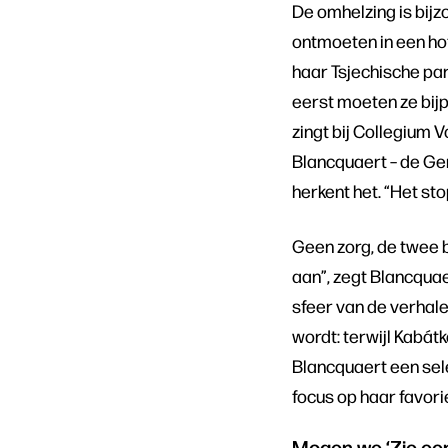
De omhelzing is bijzo
ontmoeten in een ho
haar Tsjechische par
eerst moeten ze bijp
zingt bij Collegium 
Blancquaert – de Ge
herkent het. “Het stop
Geen zorg, de twee b
aan”, zegt Blancquae
sfeer van de verhalen
wordt: terwijl Kabát
Blancquaert een selec
focus op haar favor
Mogen we ‘Zie een