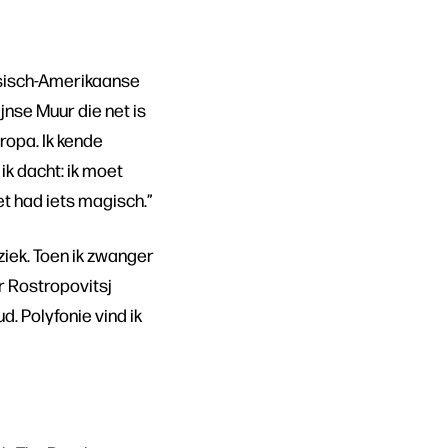
ssisch-Amerikaanse
jnse Muur die net is
ropa. Ik kende
k dacht: ik moet
et had iets magisch.”
ziek. Toen ik zwanger
ar Rostropovitsj
d. Polyfonie vind ik