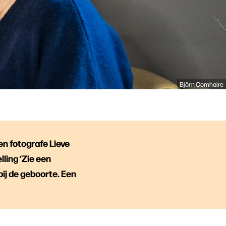
Björn Comhaire
en fotografe Lieve
ling ‘Zie een
bij de geboorte. Een