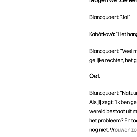
Blancquaert: “Ja!”
Kabátková: “Het hangt
Blancquaert: “Veel m
gelijke rechten, het
Oef.
Blancquaert: “Natuur
Als jij zegt: “ik ben 
wereld bestaat uit m
het probleem? En to
nog niet. Vrouwen z