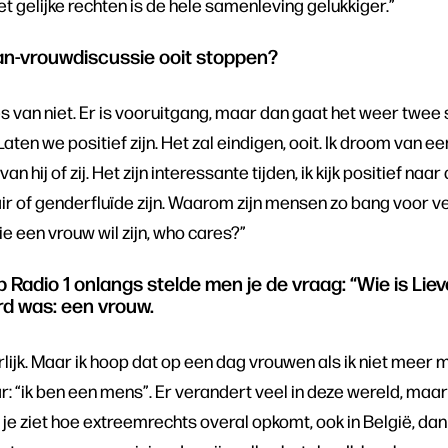
 gelijke rechten is de hele samenleving gelukkiger.”
an-vrouwdiscussie ooit stoppen?
es van niet. Er is vooruitgang, maar dan gaat het weer twee
 Laten we positief zijn. Het zal eindigen, ooit. Ik droom van 
van hij of zij. Het zijn interessante tijden, ik kijk positief n
ir of genderfluïde zijn. Waarom zijn mensen zo bang voor v
ie een vrouw wil zijn, who cares?”
p Radio 1 onlangs stelde men je de vraag: “Wie is Li
d was: een vrouw.
urlijk. Maar ik hoop dat op een dag vrouwen als ik niet meer 
 “ik ben een mens”. Er verandert veel in deze wereld, maar h
ls je ziet hoe extreemrechts overal opkomt, ook in België, da