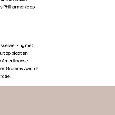
els Philharmonic op
wisselwerking met
uit op plaat en
 in Amerikaanse
r een Grammy Award!
ratie.