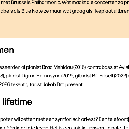
 met Brussels Philharmonic. Wat maakt die concerten zo pre
abels als Blue Note ze maar wat graag als liveplaat uitbre
amen
sseerden al pianist Brad Mehldau (2016), contrabassist Avis
8), pianist Tigran Hamasyan (2019), gitarist Bill Frisell (2022)
 2026 tekent gitarist Jakob Bro present.
 lifetime
 poten wil zetten met een symfonisch orkest? Een telefoont
maar één keer in je leven. Het is een unieke kans om je palet 