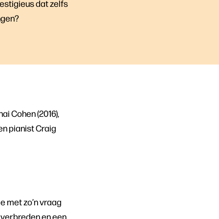
stigieus dat zelfs
ngen?
hai Cohen (2016),
 en pianist Craig
je met zo’n vraag
te verbreden en een