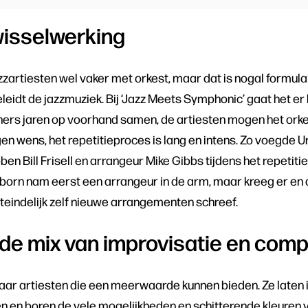
wisselwerking
zzartiesten wel vaker met orkest, maar dat is nogal formulai
eidt de jazzmuziek. Bij ‘Jazz Meets Symphonic’ gaat het er
ers jaren op voorhand samen, de artiesten mogen het orke
n wens, het repetitieproces is lang en intens. Zo voegde U
ben Bill Frisell en arrangeur Mike Gibbs tijdens het repetit
aborn nam eerst een arrangeur in de arm, maar kreeg er en 
 uiteindelijk zelf nieuwe arrangementen schreef.
de mix van improvisatie en comp
ar artiesten die een meerwaarde kunnen bieden. Ze laten
n en boren de vele mogelijkheden en schitterende kleuren 