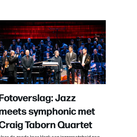
Fotoverslag: Jazz
meets symphonic met
Craig Taborn Quartet
Voor de zesde keer klonk een jazzgrootsheid nog