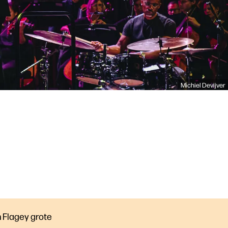
Michiel Devijver
 Flagey grote