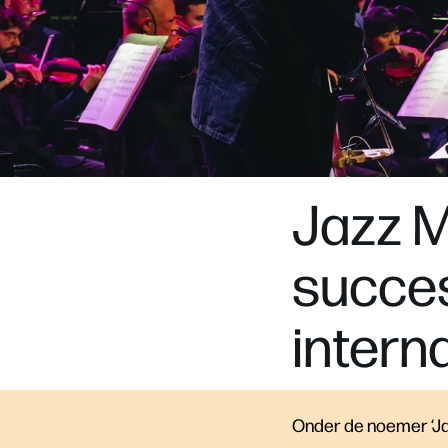
Jazz 
succe
interna
Onder de noemer ‘Ja