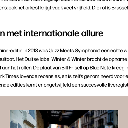
s: ook het orkest krijgt vaak veel vrijheid. Die rol is Bruss
en met internationale allure
aine-editie in 2018 was ‘Jazz Meets Symphonic’ een echte 
sultaat. Het Duitse label Winter & Winter bracht de opname 
 aan het rollen. De plaat van Bill Frisell op Blue Note kreeg
rk Times lovende recensies, en is zelfs genomineerd voo
de edities komt er ongetwijfeld een succesvolle liveregist