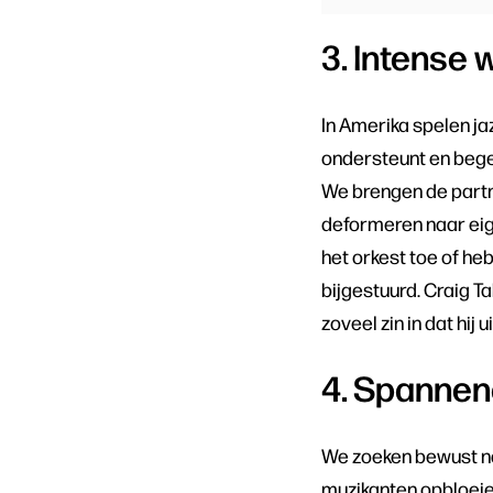
3. Intense 
In Amerika spelen ja
ondersteunt en begel
We brengen de partn
deformeren naar eige
het orkest toe of heb
bijgestuurd. Craig T
zoveel zin in dat hij
4. Spannen
We zoeken bewust na
muzikanten opbloeie