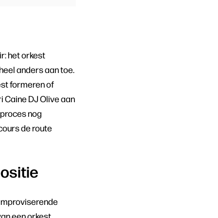
r: het orkest
 heel anders aan toe.
st formeren of
ri Caine DJ Olive aan
ieproces nog
cours de route
ositie
 improviserende
van een orkest