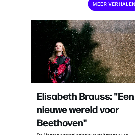
MEER VERHALE
Elisabeth Brauss: "Een
nieuwe wereld voor
Beethoven"
De Noorse snarenkoningin vertelt meer over