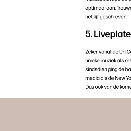
optimaal aan. Trouwen
het lijf geschreven.
5. Liveplat
Zeker vanaf de Uri C
unieke muziek als re
sindsdien ging de bal
media als de New Yo
Dus ook van de komen
Overslaan