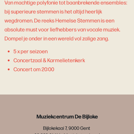
Van machtige polyfonie tot baanbrekende ensembles:
bij superieure stemmen is het altijd heerlijk
wegdromen. De reeks Hemelse Stemmen is een
absolute must voor liefhebbers van vocale muziek.
Dompel je onder in een wereld vol zalige zang.
5 x per seizoen
Concertzaal & Karmelietenkerk
Concert om 20:00
Muziekcentrum De Bijloke
Bijlokekaai 7, 9000 Gent