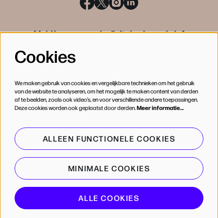
Meld je aan voor de digitale nieuwsbrief
Cookies
INSCHRIJVEN
We maken gebruik van cookies en vergelijkbare technieken om het gebruik
van de website te analyseren, om het mogelijk te maken content van derden
af te beelden, zoals ook video’s, en voor verschillende andere toepassingen.
Deze cookies worden ook geplaatst door derden.
Meer informatie…
ALLEEN FUNCTIONELE COOKIES
MINIMALE COOKIES
© de Bijloke
ALLE COOKIES
Powered by
CultureSuite