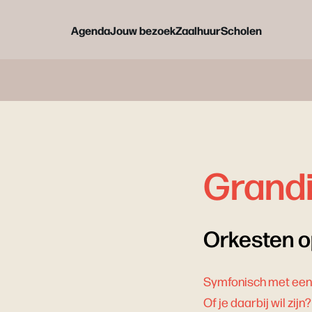
Agenda
Jouw bezoek
Zaalhuur
Scholen
Grand
Orkesten op
Symfonisch met een g
Of je daarbij wil zij