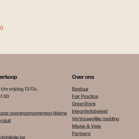
00
verkoop
Over ons
t/m vrijdag 13-17u
Bestuur
61 00
Fair Practice
GreenTrack
Integriteitsbeleid
ste openingsmomenten tijdens
Vertrouwelijke melding
sluit
Missie & Visie
Partners
debijloke.be