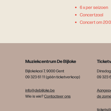
6 x per seizoen
Concertzaal
Concert om 20:
Muziekcentrum De Bijloke
Ticket
Bijlokekaai 7, 9000 Gent
Dinsdag 
09 323 61 11 (géén ticketverkoop)
09 323 
info@debijloke.be
Aangepa
Wie is wie?
Contacteer ons
de zomer
tickets@