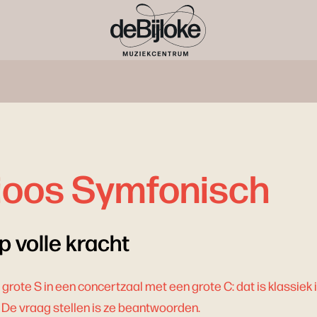
ioos Symfonisch
 volle kracht
rote S in een concertzaal met een grote C: dat is klassiek i
n? De vraag stellen is ze beantwoorden.