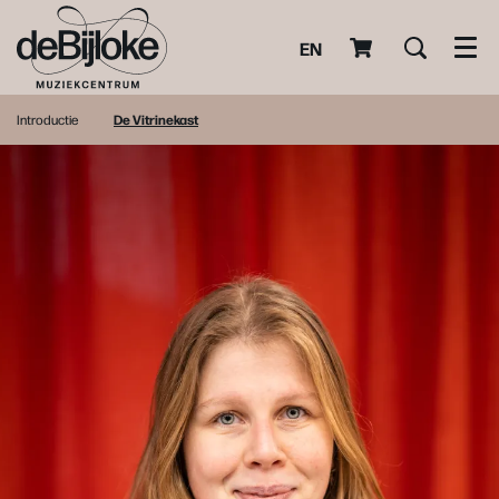
EN
Men
Introductie
De Vitrinekast