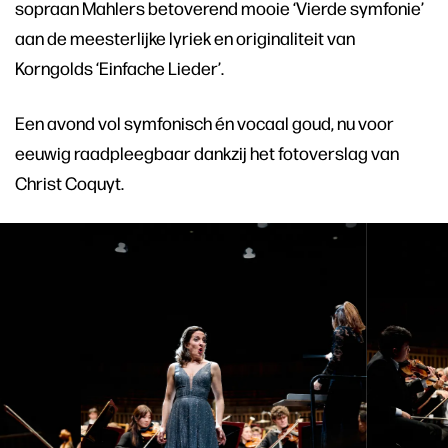
sopraan Mahlers betoverend mooie ‘Vierde symfonie’
aan de meesterlijke lyriek en originaliteit van
Korngolds ‘Einfache Lieder’.
Een avond vol symfonisch én vocaal goud, nu voor
eeuwig raadpleegbaar dankzij het fotoverslag van
Christ Coquyt.
Overslaan