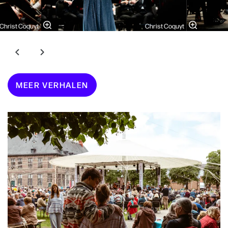
Christ Coquyt
Christ Coquyt
MEER VERHALEN