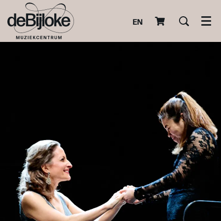
EN
Men
Inzoomen