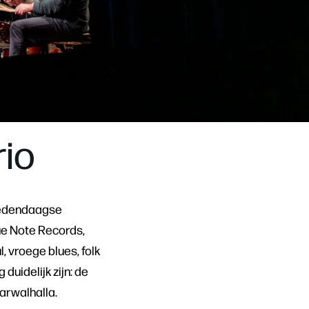
Inzoomen
rio
 hedendaagse
lue Note Records,
l, vroege blues, folk
uidelijk zijn: de
arwalhalla.