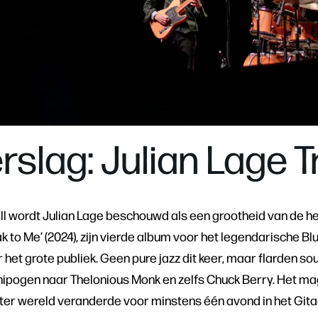
rslag: Julian Lage T
ell wordt Julian Lage beschouwd als een grootheid van de
ak to Me’ (2024), zijn vierde album voor het legendarische B
r het grote publiek. Geen pure jazz dit keer, maar flarden sou
nipogen naar Thelonious Monk en zelfs Chuck Berry. Het mag d
ter wereld veranderde voor minstens één avond in het Gita