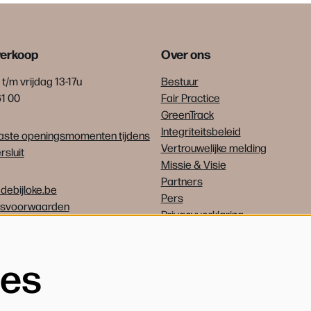
verkoop
Over ons
t/m vrijdag 13-17u
Bestuur
61 00
Fair Practice
GreenTrack
Integriteitsbeleid
ste openingsmomenten tijdens
Vertrouwelijke melding
sluit
Missie & Visie
Partners
debijloke.be
Pers
psvoorwaarden
Privacyverklaring
Vrijwilligers
Vacatures
ies