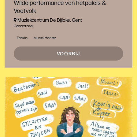
Wilde performance van hetpaleis &
Voetvolk
Muziekcentrum De Bijloke, Gent
Concertzaal
Familie
Muziektheater
VOORBIJ