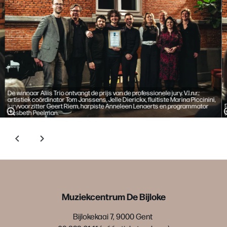
De winnaar Aliis Trio ontvangt de prijs van de professionele jury. V.l.n.r.:
artistiek coördinator Tom Janssens, Jelle Dierickx, fluitiste Marina Piccinini,
juryvoorzitter Geert Riem, harpiste Anneleen Lenaerts en programmator
Liesbeth Peelman.
Muziekcentrum De Bijloke
Bijlokekaai 7, 9000 Gent