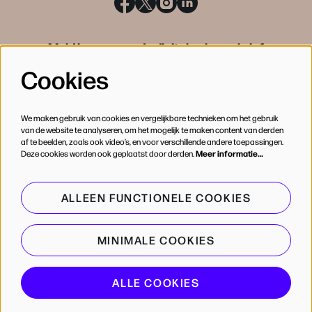
Meld je aan voor de digitale nieuwsbrief
Cookies
INSCHRIJVEN
We maken gebruik van cookies en vergelijkbare technieken om het gebruik
van de website te analyseren, om het mogelijk te maken content van derden
af te beelden, zoals ook video’s, en voor verschillende andere toepassingen.
Deze cookies worden ook geplaatst door derden.
Meer informatie…
ALLEEN FUNCTIONELE COOKIES
MINIMALE COOKIES
© de Bijloke
ALLE COOKIES
Powered by
CultureSuite