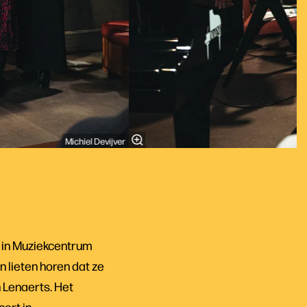
Michiel Devijver
s in Muziekcentrum
 lieten horen dat ze
 Lenaerts. Het
ert in