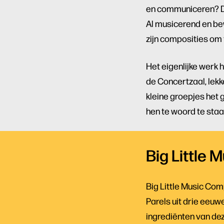
en communiceren? De
Al musicerend en be
zijn composities om
Inzoomen
Het eigenlijke werk h
de Concertzaal, lekk
kleine groepjes het 
hen te woord te staa
Big Little 
Big Little Music Co
Parels uit drie eeuw
ingrediënten van dez