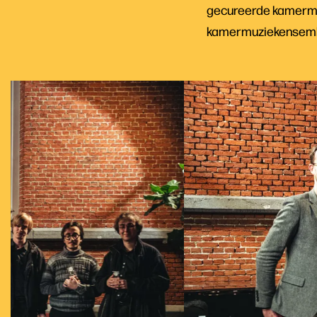
gecureerde kamermuz
kamermuziekensemble
Overslaan