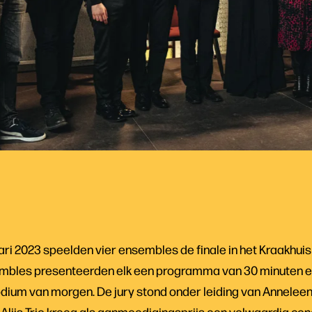
ri 2023 speelden vier ensembles de finale in het Kraakhui
sembles presenteerden elk een programma van 30 minuten en
podium van morgen. De jury stond onder leiding van Anneleen
liis Trio kreeg als aanmoedigingsprijs een volwaardig conc