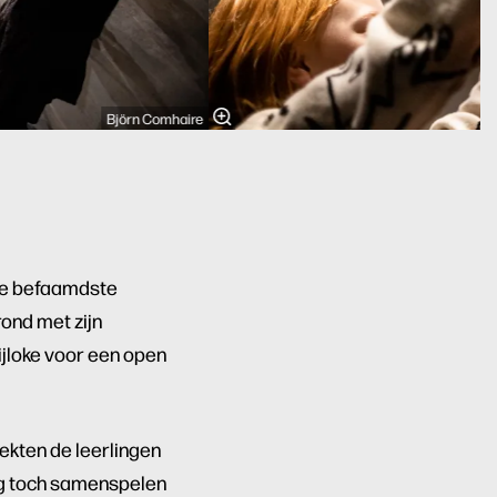
Björn Comhaire
 de befaamdste
ond met zijn
jloke voor een open
dekten de leerlingen
ng toch samenspelen