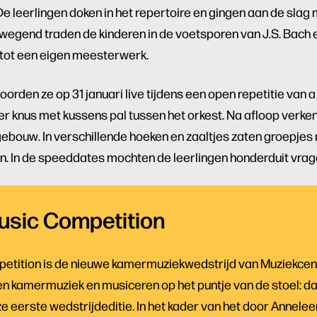
 leerlingen doken in het repertoire en gingen aan de slag 
wegend traden de kinderen in de voetsporen van J.S. Bach 
 tot een eigen meesterwerk.
oorden ze op 31 januari live tijdens een open repetitie van 
er knus met kussens pal tussen het orkest. Na afloop verken
gebouw. In verschillende hoeken en zaaltjes zaten groepjes
n. In de speeddates mochten de leerlingen honderduit vrage
Music Competition
mpetition is de nieuwe kamermuziekwedstrijd van Muziekcen
en kamermuziek en musiceren op het puntje van de stoel: d
e eerste wedstrijdeditie. In het kader van het door Annele