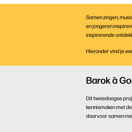
Samen zingen, music
en jongeren inspirer
inspirerende ontdekk
Hieronder vind je ee
Barok à Gog
Dit tweedaagse projec
kennismaken met de 
daarvoor samen met