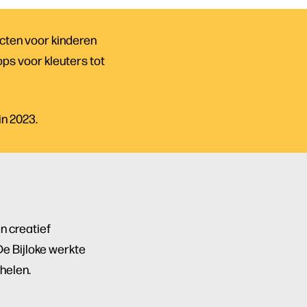
cten voor kinderen
ops voor kleuters tot
in 2023.
en creatief
e Bijloke werkte
helen.