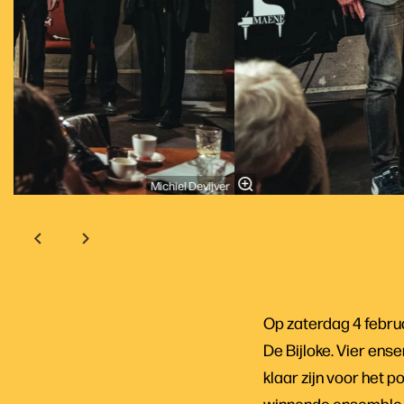
Michiel Devijver
Op zaterdag 4 februa
De Bijloke. Vier en
klaar zijn voor het 
winnende ensemble A