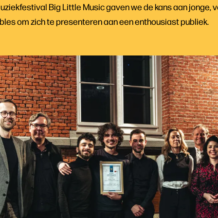
iekfestival Big Little Music gaven we de kans aan jonge,
s om zich te presenteren aan een enthousiast publiek.