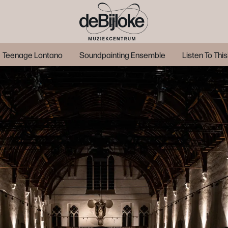
Teenage Lontano
Soundpainting Ensemble
Listen To This