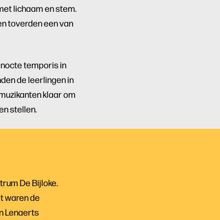
met lichaam en stem.
en toverden een van
Inzoomen
a nocte temporis in
den de leerlingen in
 muzikanten klaar om
n stellen.
trum De Bijloke.
at waren de
en Lenaerts