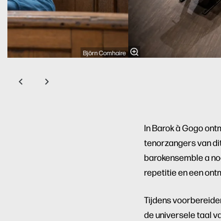
Björn Comhaire
In Barok à Gogo ontm
tenorzangers van di
barokensemble a no
repetitie en een ont
Tijdens voorbereiden
de universele taal 