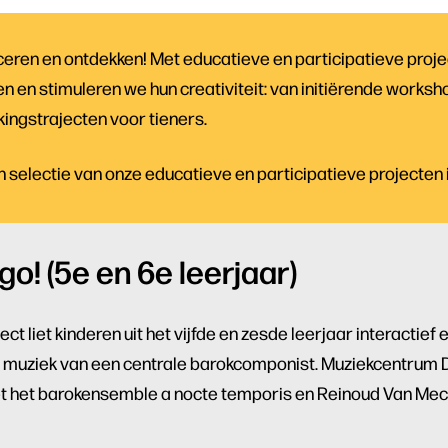
eren en ontdekken! Met educatieve en participatieve proje
en en stimuleren we hun creativiteit: van initiërende worksh
ingstrajecten voor tieners.
n selectie van onze educatieve en participatieve projecten 
o! (5e en 6e leerjaar)
t liet kinderen uit het vijfde en zesde leerjaar interactief 
muziek van een centrale barokcomponist. Muziekcentrum D
 het barokensemble a nocte temporis en Reinoud Van Mec