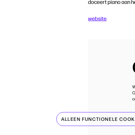
doceert piano aan h
website
W
O
c
ALLEEN FUNCTIONELE COOK