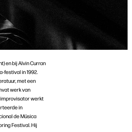
 en bij Alvin Curran
-festival in 1992.
eratuur, met een
omvat werk van
s improvisator werkt
rteerde in
cional de Música
ring Festival. Hij