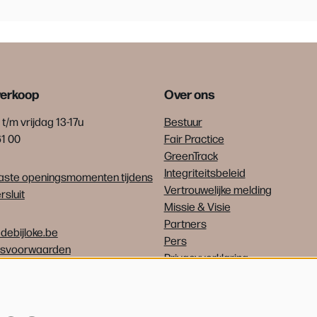
verkoop
Over ons
t/m vrijdag 13-17u
Bestuur
61 00
Fair Practice
GreenTrack
Integriteitsbeleid
ste openingsmomenten tijdens
Vertrouwelijke melding
sluit
Missie & Visie
Partners
debijloke.be
Pers
psvoorwaarden
Privacyverklaring
Vrijwilligers
Vacatures