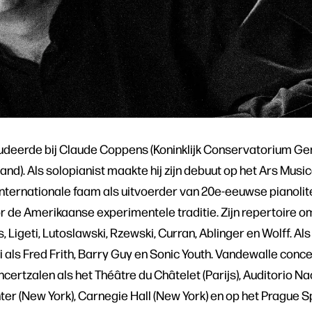
deerde bij Claude Coppens (Koninklijk Conservatorium Gent)
land). Als solopianist maakte hij zijn debuut op het Ars Musica
 internationale faam als uitvoerder van 20e-eeuwse pianolit
r de Amerikaanse experimentele traditie. Zijn repertoire 
, Ligeti, Lutoslawski, Rzewski, Curran, Ablinger en Wolff. Al
 als Fred Frith, Barry Guy en Sonic Youth. Vandewalle conce
rtzalen als het Théâtre du Châtelet (Parijs), Auditorio Na
ter (New York), Carnegie Hall (New York) en op het Prague Sp