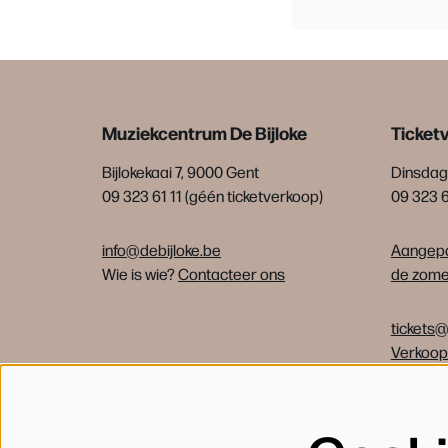
Muziekcentrum De Bijloke
Ticket
Bijlokekaai 7, 9000 Gent
Dinsdag 
09 323 61 11 (géén ticketverkoop)
09 323 
info@debijloke.be
Aangepa
Wie is wie?
Contacteer ons
de zomer
tickets@
Verkoo