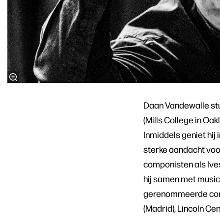
Daan Vandewalle stu
(Mills College in Oak
Inmiddels geniet hij
sterke aandacht voo
componisten als Ives
hij samen met musici
gerenommeerde conce
(Madrid), Lincoln Cen