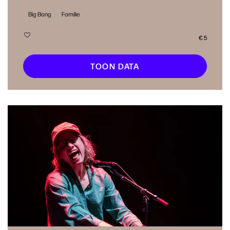
Big Bang
Familie
€ 5
TOON DATA