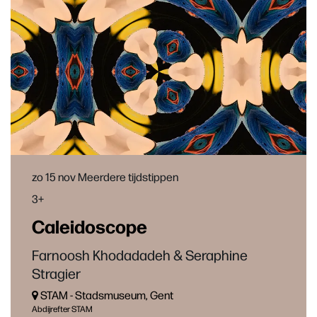
zo 15 nov
Meerdere tijdstippen
3+
Caleidoscope
Farnoosh Khodadadeh & Seraphine
Stragier
STAM - Stads­mu­se­um, Gent
Abdijrefter STAM