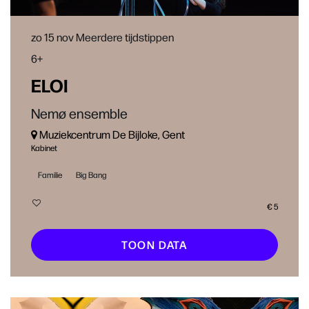
zo 15 nov
Meerdere tijdstippen
6+
ELOI
Nemø ensemble
Muziekcentrum De Bijloke, Gent
Kabinet
Familie
Big Bang
€ 5
TOON DATA