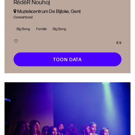
RédèR Nouhaj
Muziekcentrum De Bijloke, Gent
Concertzaal
Big Bang
Familie
Big Bang
€ 9
TOON DATA