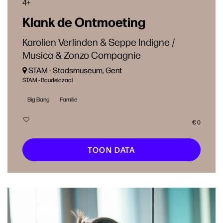
4+
Klank de Ontmoeting
Karolien Verlinden & Seppe Indigne /
Musica & Zonzo Compagnie
STAM - Stads­mu­se­um, Gent
STAM - Baudelozaal
Big Bang
Familie
€ 0
TOON DATA