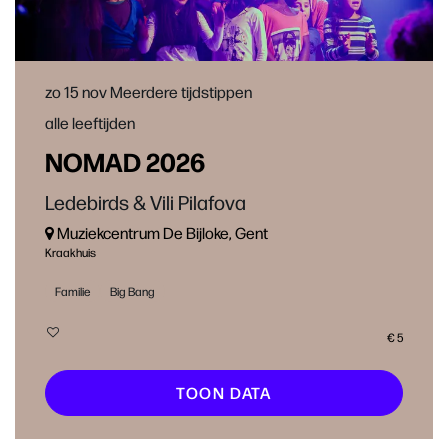
zo 15 nov
Meerdere tijdstippen
alle leeftijden
NOMAD 2026
Ledebirds & Vili Pilafova
Muziekcentrum De Bijloke, Gent
Kraakhuis
Familie
Big Bang
€ 5
TOON DATA