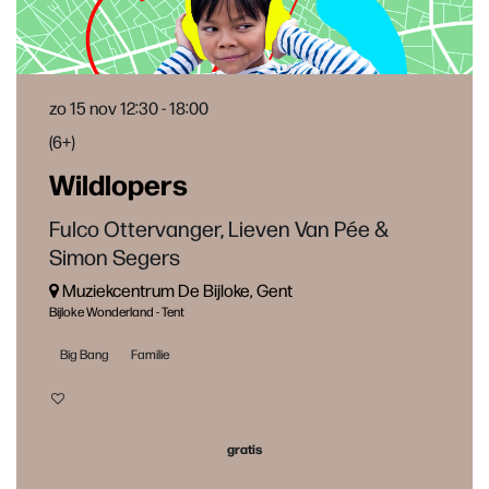
zo 15 nov
12:30 - 18:00
(6+)
Wildlopers
Fulco Ottervanger, Lieven Van Pée &
Simon Segers
Muziekcentrum De Bijloke, Gent
Bijloke Wonderland - Tent
Big Bang
Familie
gratis