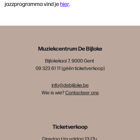
jazzprogramma vind je
hier
.
Muziekcentrum De Bijloke
Bijlokekaai 7, 9000 Gent
09 323 61 11 (géén ticketverkoop)
info@debijloke.be
Wie is wie?
Contacteer ons
Ticketverkoop
Dinsdag t/m vrijdag 13-17u