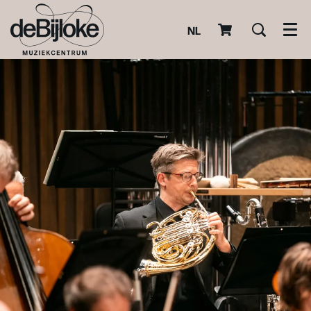
NL
Men