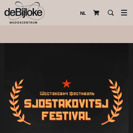
NL
Men