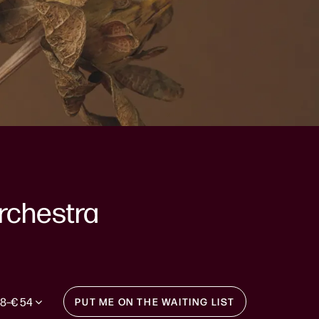
rchestra
48–€ 54
PUT ME ON THE WAITING LIST