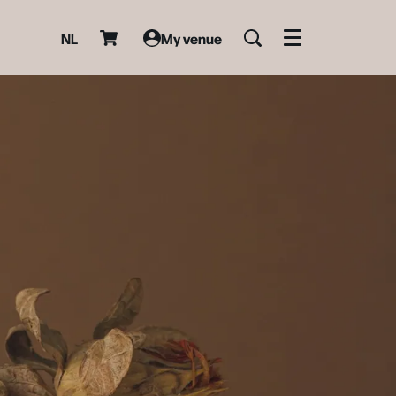
NL
My venue
Menu