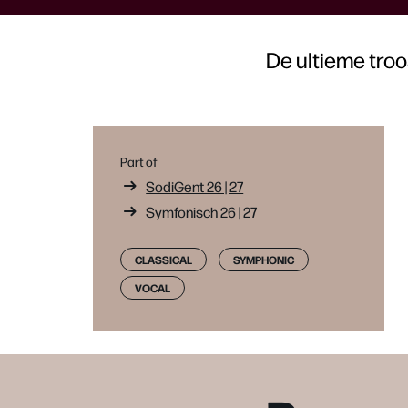
De ultieme troo
Part of
SodiGent 26 | 27
Symfonisch 26 | 27
CLASSICAL
SYMPHONIC
VOCAL