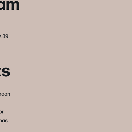
ram
s 89
ts
praan
or
bas