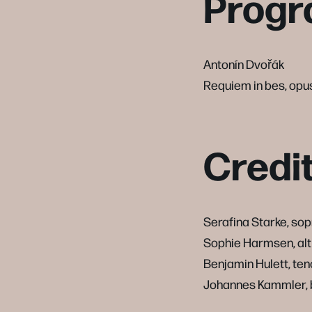
Prog
Antonín Dvořák
Requiem in bes, opu
Credi
Serafina Starke, so
Sophie Harmsen, alt
Benjamin Hulett, ten
Johannes Kammler, 