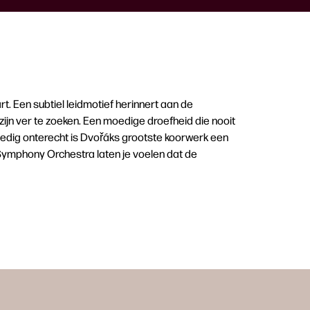
t. Een subtiel leidmotief herinnert aan de
jn ver te zoeken. Een moedige droefheid die nooit
olledig onterecht is Dvořáks grootste koorwerk een
Symphony Orchestra laten je voelen dat de