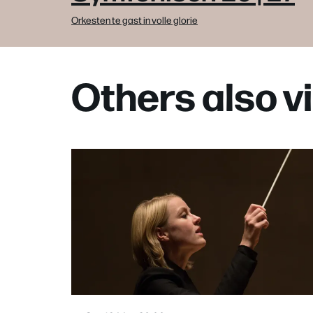
Orkesten te gast in volle glorie
Others also 
Skip