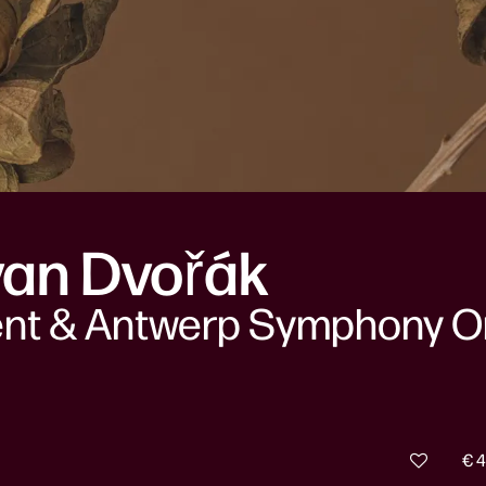
van Dvořák
ent & Antwerp Symphony O
€ 