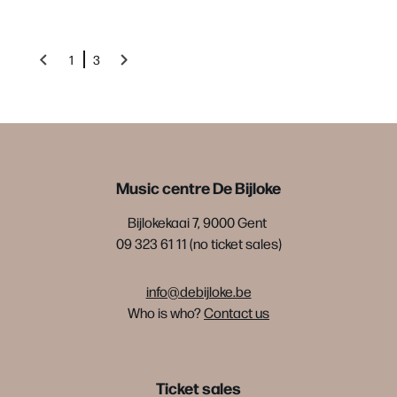
1
3
Music centre De Bijloke
Bijlokekaai 7, 9000 Gent
09 323 61 11 (no ticket sales)
info@debijloke.be
Who is who?
Contact us
Ticket sales