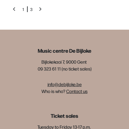
1
3
Music centre De Bijloke
Bijlokekaai 7, 9000 Gent
09 323 61 11 (no ticket sales)
info@debijloke.be
Who is who?
Contact us
Ticket sales
Tuesday to Friday 13-17 p.m.