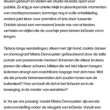
deuren gebeurt en stellen we Studio laGeste open voor
publiek. Zo krijg je een unieke inkijk in uiteenlopende momenten
van creatieprocessen: sommige nog in volle ontwikkeling,
andere juist klaar voor première of iets daar tussenin.
Ontdek alvast een verrassend brede mix van artiesten,
verhalen en stijlen die de voorbije jaren binnen laGeste vorm
kregen.
Tijdens lange wandelingen, alleen met zijn hond, raakte danser
en choreograaf Misha Demoustier gefascineerd door de stille
poëzie van passerende mensen: lichamen die elkaar kruisen,
jassen die elkaar schuren, blikken die net niet blijven hangen.
Iedereen draagt een onzichtbare bagage met zich mee. Wat
als die private binnenwerelden zich zouden tonen aan de
buitenkant? Hoe vertaalt dit zich in het lichaam en in de
beweging, in de manier van wandelen?
In 'As we are passing' maakt Misha Demoustier zijn eerste
solovoorstelling onder de vleugels van laGeste. Vanuit een