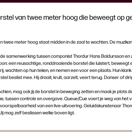
stel van twee meter hoog die beweegt op ge
 twee meter hoog staat midden in de zaal te wachten. De muzikan
 de samenwerking tussen componist Thordur Hans Baldursson en zi
: een reusachtige, ronddraaiende borstel die luistert, beweegt 
rij, wachten op hun teken, en nemen een voor een plaats. Hun klank 
l beslist mee. Hij draait, krult, aarzelt, veert terug. Danser of dir
chien, mag ook jij de borstel in beweging zetten en maak je plots de
, tussen controle en overgave. Queue/Cue voert je weg van het v
oorspelbaarheid van een live-uitvoering. Geluidskunstenaar Thord
Jij mag zelf beslissen welke boven ligt.