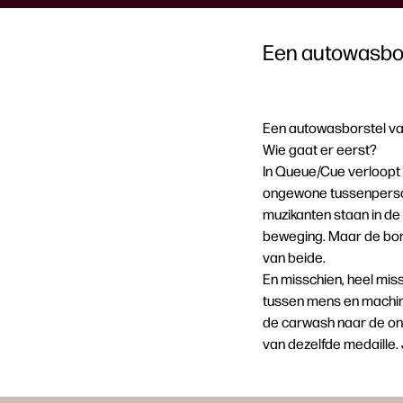
Een autowasbor
Een autowasborstel van
Wie gaat er eerst?
In Queue/Cue verloopt
ongewone tussenpersoon
muzikanten staan in de 
beweging. Maar de borste
van beide.
En misschien, heel miss
tussen mens en machine
de carwash naar de onv
van dezelfde medaille. 