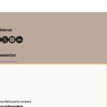
llow us
wsletter
SIGN UP
lay third-party content
re information…