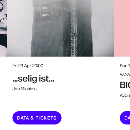
Fri 23 Apr
20:00
Sun 
…selig ist…
VANA
BI
Jan Michiels
Avont
DATA & TICKETS
D