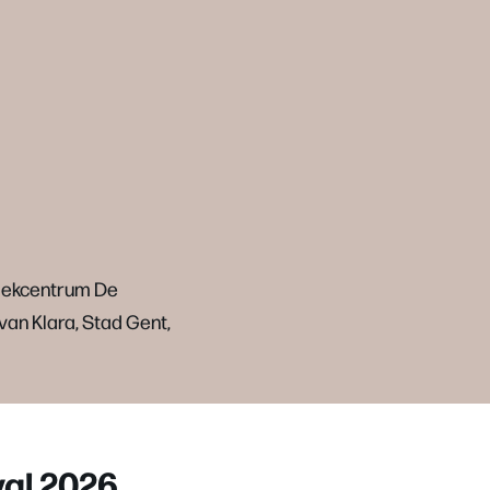
ziekcentrum De
van Klara, Stad Gent,
val 2026