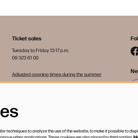
Ticket sales
Fo
Tuesday to Friday 13-17 p.m.
09 323 61 00
Ne
Adjusted opening times during the summer
tickets@debijloke.be
Terms of sale
ies
ar techniques to analyze the use of the website, to make it possible to disp
Mo
various other applications. These cookies are also placed by third parties.