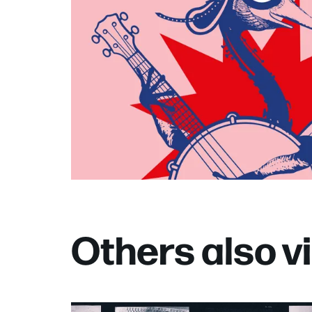
Others also 
Skip