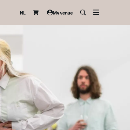
NL
My venue
Menu