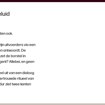
luid
ten ook.
jn uitvoerders via een
en antwoordt. De
zet de borstel in
igent? Allebei, en geen
el uit van een dialoog
ertrouwde ritueel van
ur ziet twee kanten