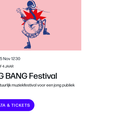
15 Nov
12:30
F 4 JAAR
G BANG Festival
uurlijk muziekfestival voor een jong publiek
ATA & TICKETS