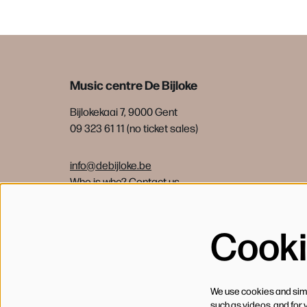
Music centre De Bijloke
Bijlokekaai 7, 9000 Gent
09 323 61 11 (no ticket sales)
info@debijloke.be
Who is who?
Contact us
Cook
We use cookies and simil
such as videos, and for 